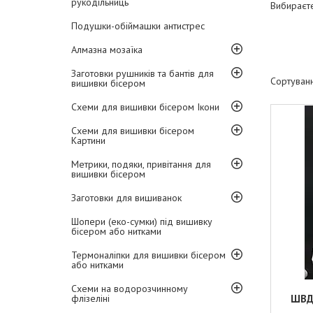
рукодільниць
Вибираєте
Подушки-обіймашки антистрес
Алмазна мозаїка
Заготовки рушників та бантів для
вишивки бісером
Схеми для вишивки бісером Ікони
Схеми для вишивки бісером
Картини
Метрики, подяки, привітання для
вишивки бісером
Заготовки для вишиванок
Шопери (еко-сумки) під вишивку
бісером або нитками
Термоналіпки для вишивки бісером
або нитками
Схеми на водорозчинному
флізеліні
ШВД-