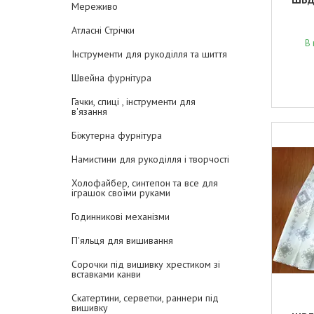
Мереживо
Атласні Стрічки
В 
Інструменти для рукоділля та шиття
Швейна фурнітура
Гачки, спиці , інструменти для
в'язання
Біжутерна фурнітура
Намистини для рукоділля і творчості
Холофайбер, синтепон та все для
іграшок своїми руками
Годинникові механізми
П'яльця для вишивання
Сорочки під вишивку хрестиком зі
вставками канви
Скатертини, серветки, раннери під
вишивку