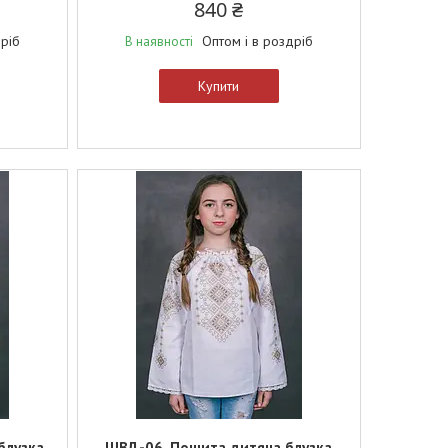
840 ₴
дріб
Оптом і в роздріб
В наявності
Купити
блузка
ШВД-06. Пошита дитяча блузка