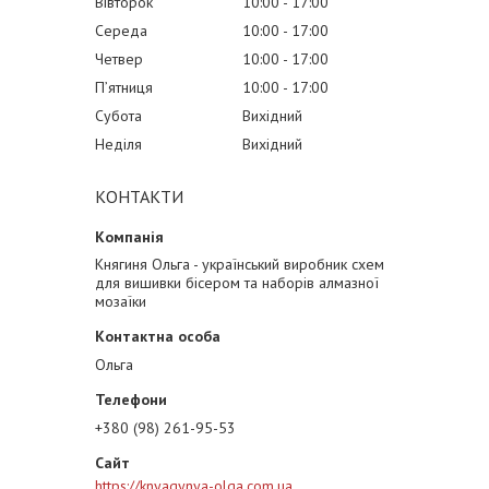
Вівторок
10:00
17:00
Середа
10:00
17:00
Четвер
10:00
17:00
Пʼятниця
10:00
17:00
Субота
Вихідний
Неділя
Вихідний
КОНТАКТИ
Княгиня Ольга - український виробник схем
для вишивки бісером та наборів алмазної
мозаїки
Ольга
+380 (98) 261-95-53
https://knyagynya-olga.com.ua