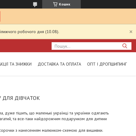
Кошик
ближчого робочого дня (10.08).
АКЦІЇ ТА ЗНИЖКИ
ДОСТАВКА ТА ОПЛАТА
ОПТ І ДРОПШИПИНГ
 ДЛЯ ДІВЧАТОК
, дуже тішить, що маленькі українці та українки одягають
гатий, та все-таки найдорожчим подарунком для дитини
і сорочки з нанесенням малюнком-схемою для вишивки.