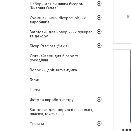
Набори для вишивки бісером
"Княгиня Ольга"
В 
Схеми вишивки бісером різних
виробників
Заготовки для новорічних прикрас
та декору
Бісер Preciosa (Чехія)
Органайзери для бісеру та
рукоділля
Волосінь, дріт, нитка-гумка
Голки
Нитки
Фетр та вироби з фетру
Заготовки для творчості (пінопласт,
пластик, текстиль...)
Тканини
ШВД-