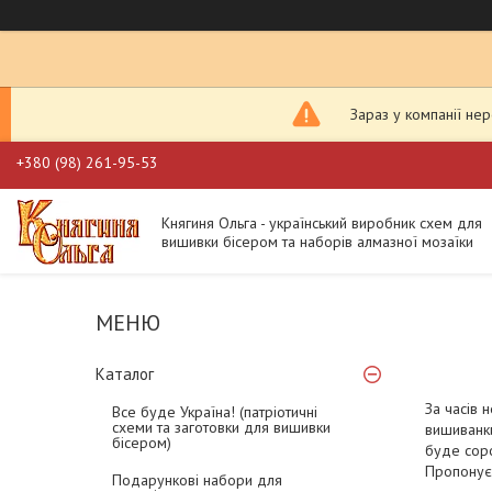
Зараз у компанії не
+380 (98) 261-95-53
Княгиня Ольга - український виробник схем для
вишивки бісером та наборів алмазної мозаїки
Каталог
За часів 
Все буде Україна! (патріотичні
схеми та заготовки для вишивки
вишиванки
бісером)
буде соро
Пропонуєм
Подарункові набори для