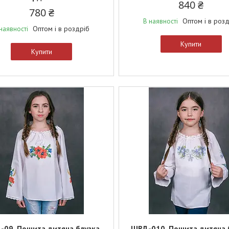
840 ₴
780 ₴
Оптом і в роз
В наявності
Оптом і в роздріб
наявності
Купити
Купити
09. Пошита дитяча блузка
ШВД-010. Пошита дитяча 