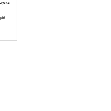
лузка
дріб