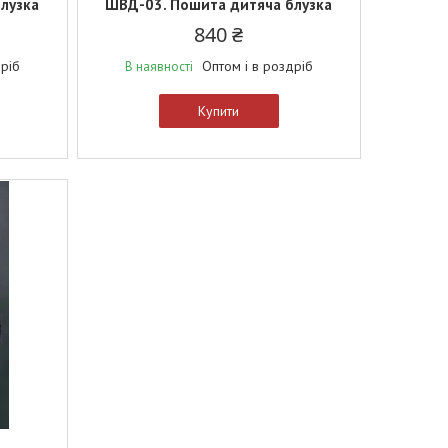
лузка
ШВД-03. Пошита дитяча блузка
840 ₴
дріб
Оптом і в роздріб
В наявності
Купити