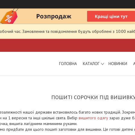
робочий час. Замовлення та повідомлення будуть оброблені з 10:00 най
ГОЛОВНА
КАТАЛОГ
НОВИНКИ
ПОШИТІ СОРОЧКИ ПІД ВИШИВКУ
незалежності нашої держави встановилось багато нових традицій. Зокрема
 на 1 вересня та інші шкільні свята. Вибір
вишитого одягу
зараз дуже ба
чка, вишита лагідними маминими руками.
о придбати для цього пошиті заготовки для вишивки. Це готові дитяч