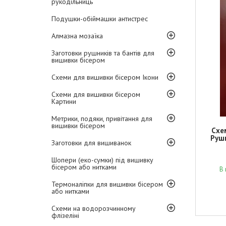
рукодільниць
Подушки-обіймашки антистрес
Алмазна мозаїка
Заготовки рушників та бантів для
вишивки бісером
Схеми для вишивки бісером Ікони
Схеми для вишивки бісером
Картини
Метрики, подяки, привітання для
вишивки бісером
Схе
Рушн
Заготовки для вишиванок
Шопери (еко-сумки) під вишивку
бісером або нитками
В 
Термоналіпки для вишивки бісером
або нитками
Схеми на водорозчинному
флізеліні