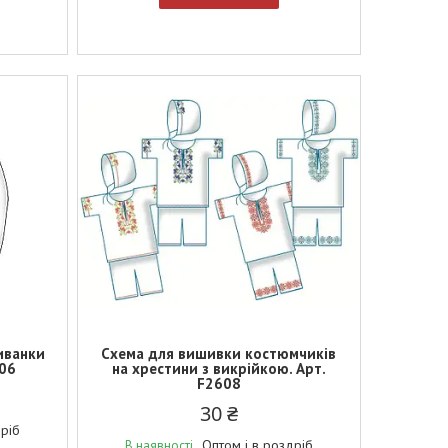
иванки
Схема для вишивки костюмчиків
506
на хрестини з викрійкою. Арт.
F2608
30 ₴
дріб
Оптом і в роздріб
В наявності