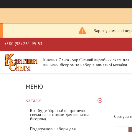
Зараз у компанії не
+380 (98) 261-95-53
Княгиня Ольга - український виробник схем для
вишивки бісером та наборів алмазної мозаїки
Каталог
Все буде Україна! (патріотичні
схеми та заготовки для вишивки
бісером)
Подарункові набори для