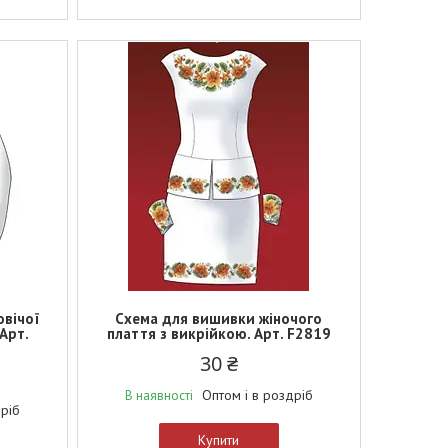
овічої
Схема для вишивки жіночого
Арт.
плаття з викрійкою. Арт. F2819
30 ₴
Оптом і в роздріб
В наявності
дріб
Купити