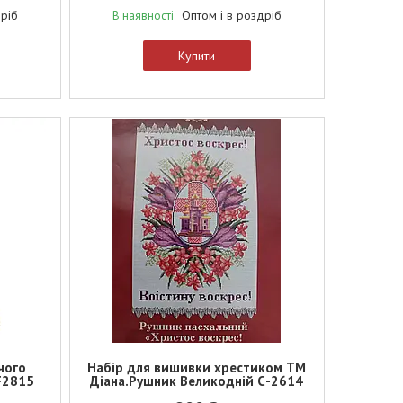
дріб
Оптом і в роздріб
В наявності
Купити
чого
Набір для вишивки хрестиком ТМ
 F2815
Діана.Рушник Великодній С-2614