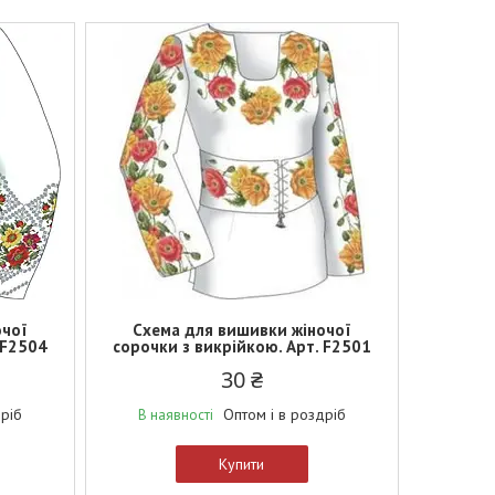
очої
Схема для вишивки жіночої
 F2504
сорочки з викрійкою. Арт. F2501
30 ₴
дріб
Оптом і в роздріб
В наявності
Купити