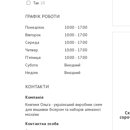
Так
20
ГРАФІК РОБОТИ
Понеділок
10:00
17:00
Вівторок
10:00
17:00
Середа
10:00
17:00
Четвер
10:00
17:00
Пʼятниця
10:00
17:00
Субота
Вихідний
Неділя
Вихідний
КОНТАКТИ
Княгиня Ольга - український виробник схем
для вишивки бісером та наборів алмазної
Сх
мозаїки
соро