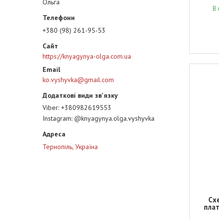
Ольга
В 
+380 (98) 261-95-53
https://knyagynya-olga.com.ua
ko.vyshyvka@gmail.com
Viber
+380982619553
Instagram
@knyagynya.olga.vyshyvka
Тернопіль, Україна
Сх
плат