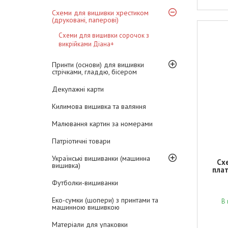
Схеми для вишивки хрестиком
(друковані, паперові)
Схеми для вишивки сорочок з
викрійками Діана+
Принти (основи) для вишивки
стрічками, гладдю, бісером
Декупажні карти
Килимова вишивка та валяння
Малювання картин за номерами
Патріотичні товари
Українські вишиванки (машинна
Сх
вишивка)
плат
Футболки-вишиванки
Еко-сумки (шопери) з принтами та
В 
машинною вишивкою
Матеріали для упаковки