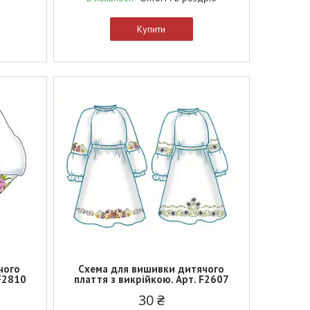
Купити
чого
Схема для вишивки дитячого
 F2810
плаття з викрійкою. Арт. F2607
30 ₴