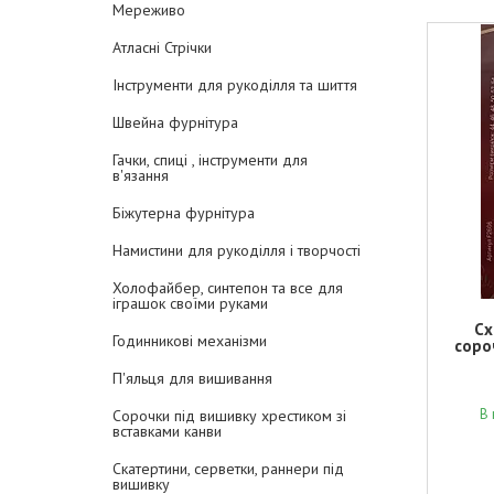
Мереживо
Атласні Стрічки
Інструменти для рукоділля та шиття
Швейна фурнітура
Гачки, спиці , інструменти для
в'язання
Біжутерна фурнітура
Намистини для рукоділля і творчості
Холофайбер, синтепон та все для
іграшок своїми руками
Сх
Годинникові механізми
соро
П'яльця для вишивання
В 
Сорочки під вишивку хрестиком зі
вставками канви
Скатертини, серветки, раннери під
вишивку