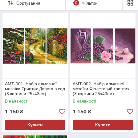
Сортування
0
Фільтри
Набори для алмазної мозаїки, які нікого не залишать
байдужими.
Купуйте набір, викладайте алмази - і радійте, яку фарбу Ви
змогли створити власними руками.
Алмазне рукоділля - це зовсім нескладно, але результат
завжди виходить безперечно шикарний! Спробуйте!
АМТ-001. Набір алмазної
АМТ-002. Набір алмазної
мозаїки Триптих Дорога в сад
мозаїки Фіолетовий триптих.
(3 картини 25х43см)
(3 картини 25х43см)
В наявності
В наявності
1 150
1 150
₴
₴
Купити
Купити