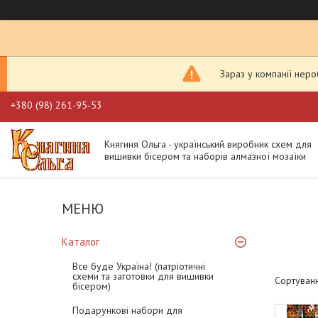
Зараз у компанії нер
+380 (98) 261-95-53
Княгиня Ольга - український виробник схем для
вишивки бісером та наборів алмазної мозаїки
Каталог
Все буде Україна! (патріотичні
схеми та заготовки для вишивки
бісером)
Подарункові набори для