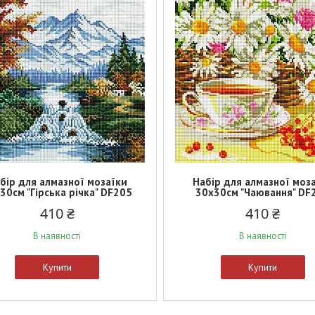
бір для алмазної мозаїки
Набір для алмазної моз
30см "Гірська річка" DF205
30х30см "Чаювання" DF
410 ₴
410 ₴
В наявності
В наявності
Купити
Купити