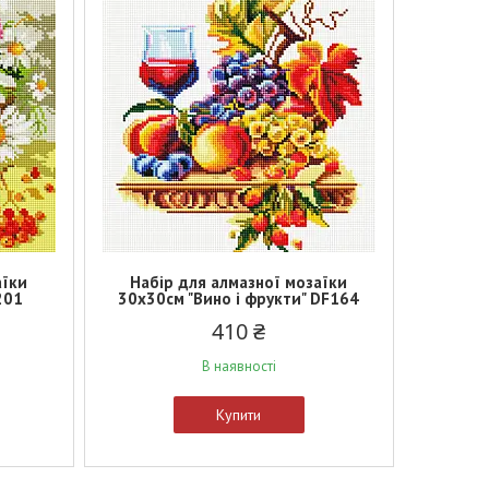
аїки
Набір для алмазної мозаїки
201
30х30см "Вино і фрукти" DF164
410 ₴
В наявності
Купити