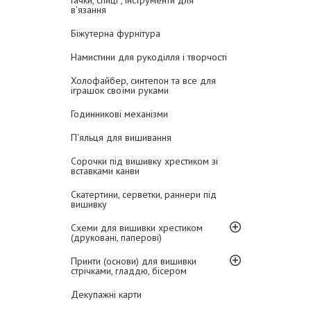
Гачки, спиці , інструменти для
в'язання
Біжутерна фурнітура
Намистини для рукоділля і творчості
Холофайбер, синтепон та все для
іграшок своїми руками
Годинникові механізми
П'яльця для вишивання
Сорочки під вишивку хрестиком зі
вставками канви
Скатертини, серветки, раннери під
вишивку
Схеми для вишивки хрестиком
(друковані, паперові)
Принти (основи) для вишивки
стрічками, гладдю, бісером
Декупажні карти