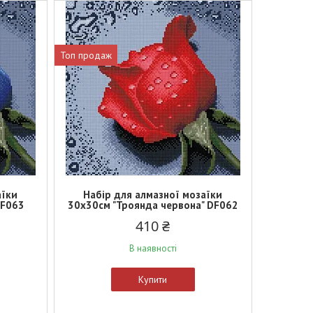
Топ продаж
аїки
Набір для алмазної мозаїки
DF063
30х30см "Троянда червона" DF062
410 ₴
В наявності
Купити