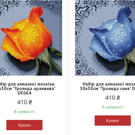
бір для алмазної мозаїки
Набір для алмазної моз
х30см "Троянда оранжева"
30х30см "Троянда синя" 
DF064
410 ₴
410 ₴
В наявності
В наявності
Купити
Купити