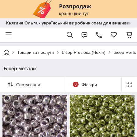
Княгиня Ольга - український виробник схем для вишивки бі
Товари та послуги
Бісер Preciosa (Чехія)
Бісер метал
Бісер металік
Сортування
0
Фільтри