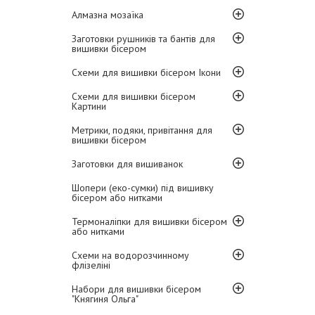
Алмазна мозаїка
Заготовки рушників та бантів для
вишивки бісером
Схеми для вишивки бісером Ікони
Схеми для вишивки бісером
Картини
Метрики, подяки, привітання для
вишивки бісером
Заготовки для вишиванок
Шопери (еко-сумки) під вишивку
бісером або нитками
Термоналіпки для вишивки бісером
або нитками
Схеми на водорозчинному
флізеліні
Набори для вишивки бісером
"Княгиня Ольга"