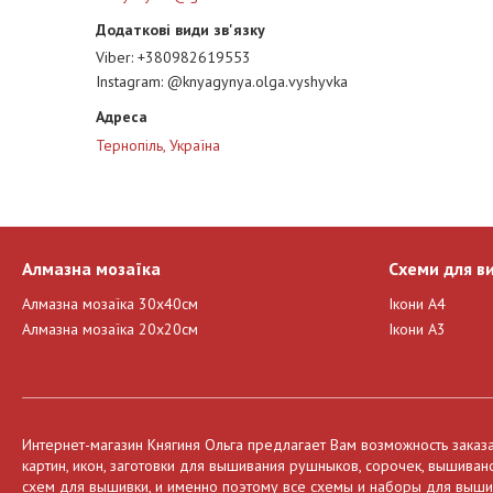
Viber
+380982619553
Instagram
@knyagynya.olga.vyshyvka
Тернопіль, Україна
Алмазна мозаїка
Схеми для в
Алмазна мозаїка 30х40см
Ікони А4
Алмазна мозаїка 20х20см
Ікони А3
Интернет-магазин Княгиня Ольга предлагает Вам возможность заказ
картин, икон, заготовки для вышивания рушныков, сорочек, вышива
схем для вышивки, и именно поэтому все схемы и наборы для вышива