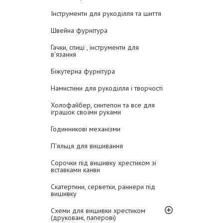
Інструменти для рукоділля та шиття
Швейна фурнітура
Гачки, спиці , інструменти для
в'язання
Біжутерна фурнітура
Намистини для рукоділля і творчості
Холофайбер, синтепон та все для
іграшок своїми руками
Годинникові механізми
П'яльця для вишивання
Сорочки під вишивку хрестиком зі
вставками канви
Скатертини, серветки, раннери під
вишивку
Схеми для вишивки хрестиком
(друковані, паперові)