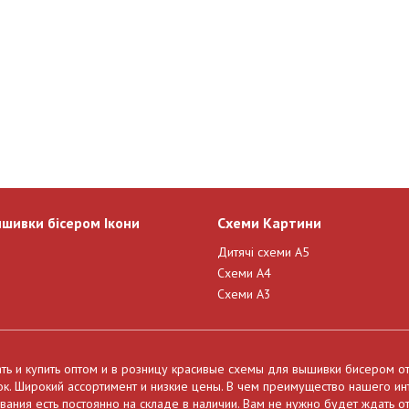
ишивки бісером Ікони
Схеми Картини
Дитячі схеми А5
Схеми А4
Схеми А3
ать и купить оптом и в розницу красивые схемы для вышивки бисером о
нок. Широкий ассортимент и низкие цены. В чем преимущество нашего и
ния есть постоянно на складе в наличии. Вам не нужно будет ждать от