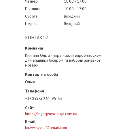
Четвер
10:00
17:00
Пʼятниця
10:00
17:00
Субота
Вихідний
Неділя
Вихідний
КОНТАКТИ
Княгиня Ольга - український виробник схем
для вишивки бісером та наборів алмазної
мозаїки
Ольга
+380 (98) 261-95-53
https://knyagynya-olga.com.ua
ko.vyshyvka@gmail.com