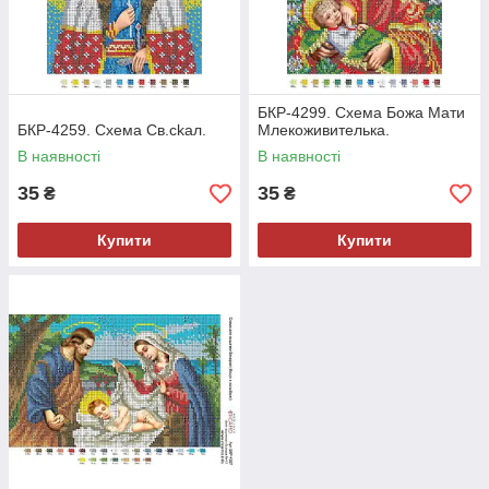
БКР-4299. Схема Божа Мати
БКР-4259. Схема Св.ckал.
Млекоживителька.
В наявності
В наявності
35
35
₴
₴
Купити
Купити