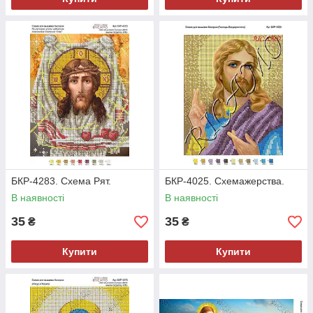
БКР-4283. Схема Рят.
БКР-4025. Схемажерства.
В наявності
В наявності
35
35
₴
₴
Купити
Купити