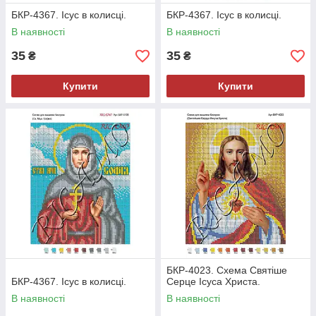
БКР-4367. Ісус в колисці.
БКР-4367. Ісус в колисці.
В наявності
В наявності
35
35
₴
₴
Купити
Купити
БКР-4023. Схема Святіше
БКР-4367. Ісус в колисці.
Серце Ісуса Христа.
В наявності
В наявності