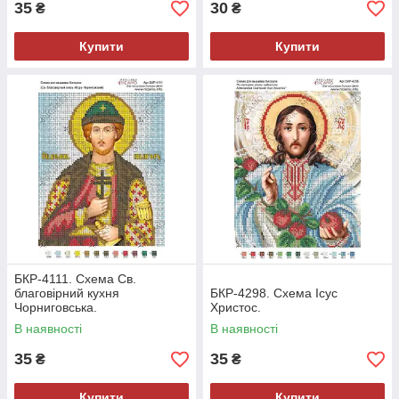
35
30
₴
₴
Купити
Купити
БКР-4111. Схема Св.
благовірний кухня
БКР-4298. Схема Ісус
Чорниговська.
Христос.
В наявності
В наявності
35
35
₴
₴
Купити
Купити