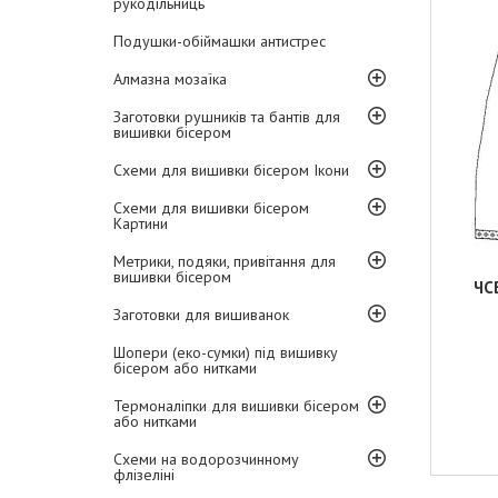
рукодільниць
Подушки-обіймашки антистрес
Алмазна мозаїка
Заготовки рушників та бантів для
вишивки бісером
Схеми для вишивки бісером Ікони
Схеми для вишивки бісером
Картини
Метрики, подяки, привітання для
вишивки бісером
ЧС
Заготовки для вишиванок
Шопери (еко-сумки) під вишивку
бісером або нитками
Термоналіпки для вишивки бісером
або нитками
Схеми на водорозчинному
флізеліні