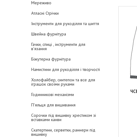
Мереживо
Атласні Стрічки
Інструменти для рукоділля та шиття
Швейна фурнітура
Гачки, спиці , інструменти для
в'язання
Біжутерна фурнітура
Намистини для рукоділля і творчості
Холофайбер, синтепон та все для
іграшок своїми руками
ЧС
Годинникові механізми
П'яльця для вишивання
Сорочки під вишивку хрестиком зі
вставками канви
Скатертини, серветки, раннери під
вишивку