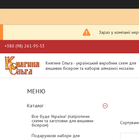
Зараз у компанії не
+380 (98) 261-95-53
Княгиня Ольга - український виробник схем для
вишивки бісером та наборів алмазної мозаїки
Каталог
Все буде Україна! (патріотичні
схеми та заготовки для вишивки
бісером)
Подарункові набори для