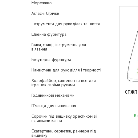
Мереживо
Атласні Стрічки
Інструменти для рукоділля та шиття
Швейна фурнітура
Гачки, спиці , інструменти для
в'язання
Біжутерна фурнітура
Намистини для рукоділля і творчості
Холофайбер, синтепон та все для
іграшок своїми руками
СПЖП-
Годинникові механізми
П'яльця для вишивання
В 
Сорочки під вишивку хрестиком зі
вставками канви
Скатертини, серветки, раннери під
вишивку