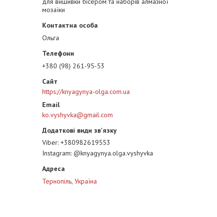
для вишивки бісером та наборів алмазної
мозаїки
Ольга
+380 (98) 261-95-53
https://knyagynya-olga.com.ua
ko.vyshyvka@gmail.com
Viber
+380982619553
Instagram
@knyagynya.olga.vyshyvka
Тернопіль, Україна