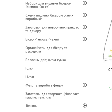
Набори для вишивки бісером
"Княгиня Ольга"
Схеми вишивки бісером різних
виробників
Заготовки для новорічних прикрас
та декору
Бісер Preciosa (Чехія)
Органайзери для бісеру та
рукоділля
Волосінь, дріт, нитка-гумка
Голки
С
Нитки
Фетр та вироби з фетру
В 
Заготовки для творчості (пінопласт,
пластик, текстиль...)
Тканини