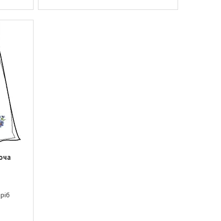
оча
дріб