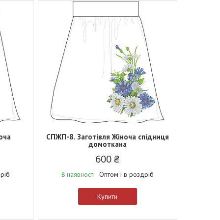
оча
СПЖП-8. Заготівля Жіноча спідниця
домоткана
600 ₴
дріб
Оптом і в роздріб
В наявності
Купити