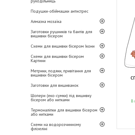
рукодільниць
Подушки-обіймашки антистрес
Алмазна мозаїка
Заготовки рушників та бантів для
вишивки бісером
Схеми для вишивки бісером Ікони
Схеми для вишивки бісером
Картини
Метрики, подяки, привітання для
вишивки бісером
С
Заготовки для вишиванок
Шопери (еко-сумки) під вишивку
бісером або нитками
В 
Термоналіпки для вишивки бісером
або нитками
Схеми на водорозчинному
флізеліні