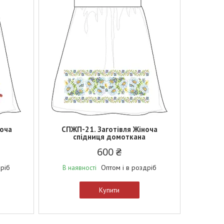
ноча
СПЖП-21. Заготівля Жіноча
спідниця домоткана
600 ₴
дріб
Оптом і в роздріб
В наявності
Купити