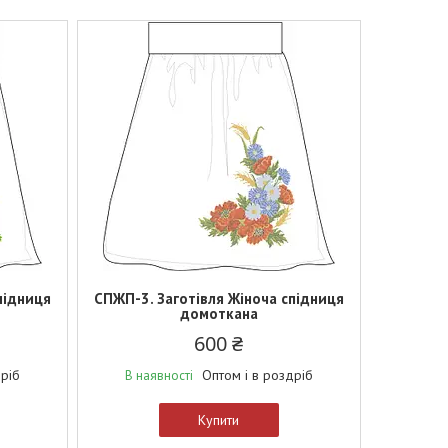
підниця
СПЖП-3. Заготівля Жіноча спідниця
домоткана
600 ₴
дріб
Оптом і в роздріб
В наявності
Купити