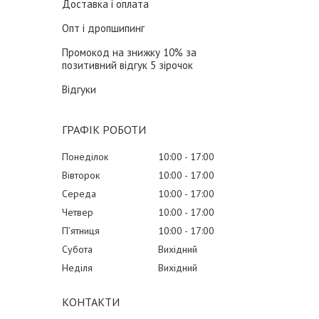
Доставка і оплата
Опт і дропшипинг
Промокод на знижку 10% за
позитивний відгук 5 зірочок
Відгуки
ГРАФІК РОБОТИ
Понеділок
10:00
17:00
Вівторок
10:00
17:00
Середа
10:00
17:00
Четвер
10:00
17:00
Пʼятниця
10:00
17:00
Субота
Вихідний
Неділя
Вихідний
КОНТАКТИ