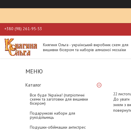
+380 (98) 261-95-53
Княгиня Ольга - український виробник схем для
вишивки бісером та наборів алмазної мозаїки
Каталог
22 листоп
Все буде Україна! (патріотичні
схеми та заготовки для вишивки
До уваги 
бісером)
зняли з в
повернути
Подарункові набори для
рукодільниць
Подушки-обіймашки антистрес