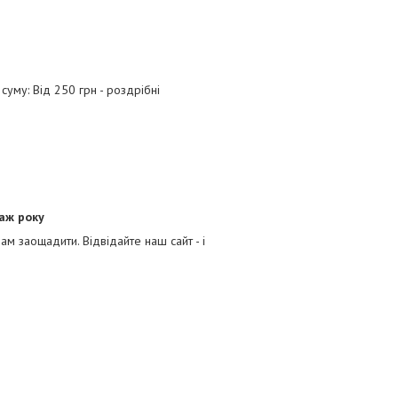
уму: Від 250 грн - роздрібні
даж року
Вам заощадити. Відвідайте наш сайт - і