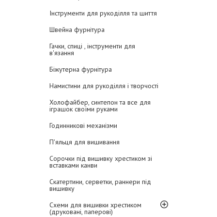
Інструменти для рукоділля та шиття
Швейна фурнітура
Гачки, спиці , інструменти для
в'язання
Біжутерна фурнітура
Намистини для рукоділля і творчості
Холофайбер, синтепон та все для
іграшок своїми руками
Годинникові механізми
П'яльця для вишивання
Сорочки під вишивку хрестиком зі
вставками канви
Скатертини, серветки, раннери під
вишивку
Схеми для вишивки хрестиком
(друковані, паперові)