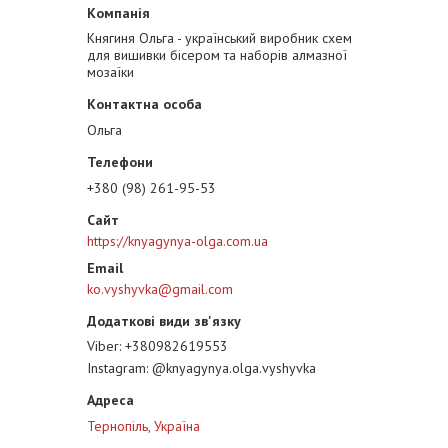
Княгиня Ольга - український виробник схем
для вишивки бісером та наборів алмазної
мозаїки
Ольга
+380 (98) 261-95-53
https://knyagynya-olga.com.ua
ko.vyshyvka@gmail.com
Viber
+380982619553
Instagram
@knyagynya.olga.vyshyvka
Тернопіль, Україна