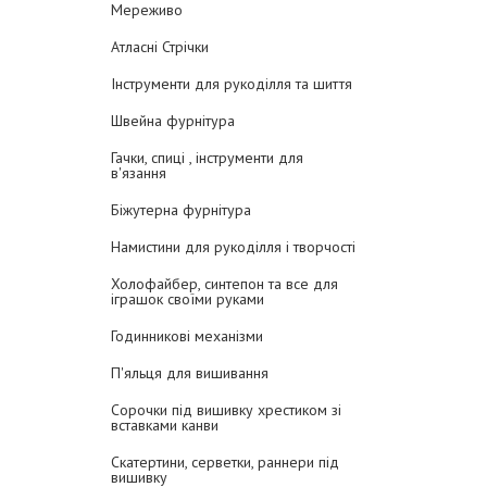
Мереживо
Атласні Стрічки
Інструменти для рукоділля та шиття
Швейна фурнітура
Гачки, спиці , інструменти для
в'язання
Біжутерна фурнітура
Намистини для рукоділля і творчості
Холофайбер, синтепон та все для
іграшок своїми руками
Годинникові механізми
П'яльця для вишивання
Сорочки під вишивку хрестиком зі
вставками канви
Скатертини, серветки, раннери під
вишивку