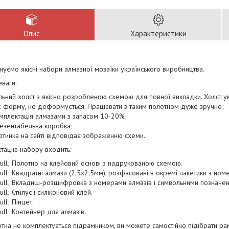
Опис
Характеристики
уємо якісні набори алмазної мозаїки українського виробництва.
ваги:
ільний холст з якісно розробленою схемою для повної викладки. Холст у
є форму, не деформується. Працювати з таким полотном дуже зручно;
омплектація алмазами з запасом 10-20%;
резентабельна коробка;
артинка на сайті відповідає зображенню схеми.
тацію набору входить:
ull; Полотно на клейовий основі з надрукованою схемою.
ull; Квадратні алмази (2,5х2,5мм), розфасовані в окремі пакетики з ном
ull; Вкладиш-розшифровка з номерами алмазів і символьними позначен
ull; Стилус і силіконовий клей.
ll; Пінцет.
ull; Контейнер для алмазів.
тна не комплектується підрамником, ви можете самостійно підібрати рам