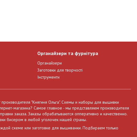
Органайзери та фурнітура
Органайзери
Заготовки для творчості
Інструменти
т производителя "Княгиня Ольга". Схемы и наборы для вышивки
нтернет-магазина? Самое главное - мы представляем производителя
правки заказа. Заказы обрабатываются опперативно и качественно.
вки бисером в любой уголочек нашей страны.
аждой схеме или заготовке для вышиванки. Подбираем только