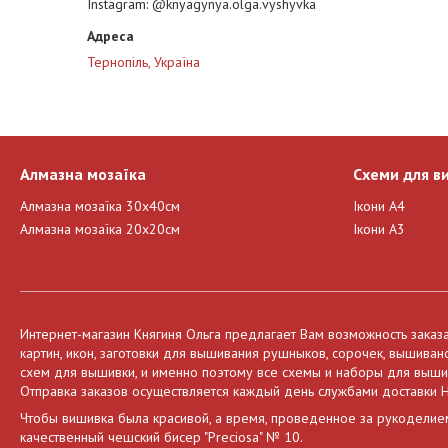
Instagram
@knyagynya.olga.vyshyvka
Тернопіль, Україна
Алмазна мозаїка
Схеми для в
Алмазна мозаїка 30х40см
Ікони А4
Алмазна мозаїка 20х20см
Ікони А3
Интернет-магазин Княгиня Ольга предлагает Вам возможность заказ
картин, икон, заготовки для вышивания рушныков, сорочек, вышива
схем для вышивки, и именно поэтому все схемы и наборы для вышива
Отправка заказов осуществляется каждый день службами доставки Н
Чтобы вишивка была красивой, а время, проведенное за рукоделие
качественный чешский бисер "Preciosa" № 10.