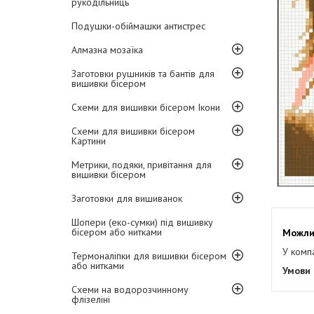
рукодільниць
Подушки-обіймашки антистрес
Алмазна мозаїка
Заготовки рушників та бантів для
вишивки бісером
Схеми для вишивки бісером Ікони
Схеми для вишивки бісером
Картини
Метрики, подяки, привітання для
вишивки бісером
Заготовки для вишиванок
Шопери (еко-сумки) під вишивку
бісером або нитками
У комп
Термоналіпки для вишивки бісером
або нитками
Схеми на водорозчинному
флізеліні