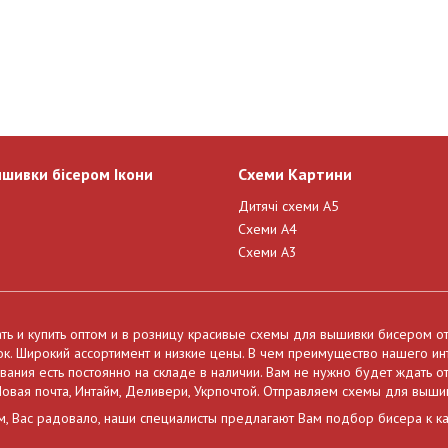
ишивки бісером Ікони
Схеми Картини
Дитячі схеми А5
Схеми А4
Схеми А3
ать и купить оптом и в розницу красивые схемы для вышивки бисером о
нок. Широкий ассортимент и низкие цены. В чем преимущество нашего и
ния есть постоянно на складе в наличии. Вам не нужно будет ждать от
овая почта, Интайм, Деливери, Укрпочтой. Отправляем схемы для выши
м, Вас радовало, наши специалисты предлагают Вам подбор бисера к к