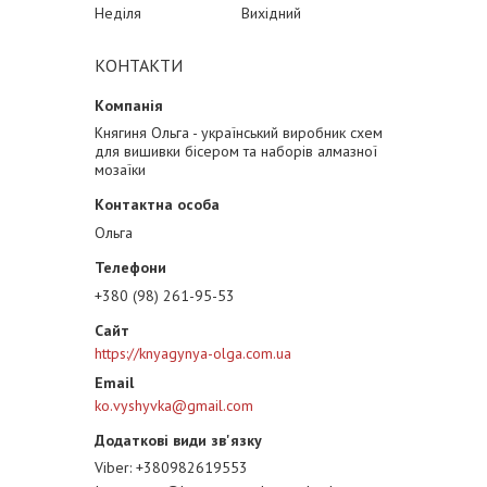
Неділя
Вихідний
КОНТАКТИ
Княгиня Ольга - український виробник схем
для вишивки бісером та наборів алмазної
мозаїки
Ольга
+380 (98) 261-95-53
https://knyagynya-olga.com.ua
ko.vyshyvka@gmail.com
Viber
+380982619553