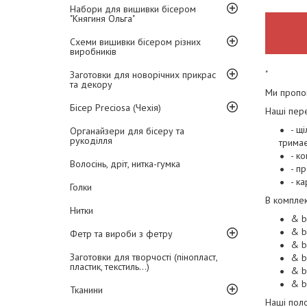
Набори для вишивки бісером
"Княгиня Ольга"
Схеми вишивки бісером різних
виробників
"
Заготовки для новорічних прикрас
та декору
Ми пропон
Бісер Preciosa (Чехія)
Наші пере
- щ
Органайзери для бісеру та
рукоділля
трима
- к
Волосінь, дріт, нитка-гумка
- п
- к
Голки
В комплек
Нитки
& b
& b
Фетр та вироби з фетру
& b
Заготовки для творчості (пінопласт,
& b
пластик, текстиль...)
& bu
& b
Тканини
Наші поло