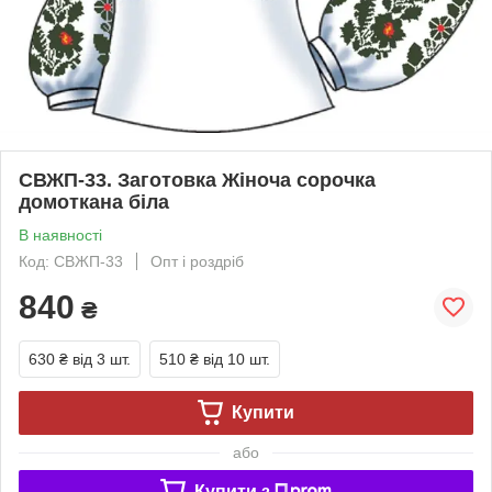
СВЖП-33. Заготовка Жіноча сорочка
домоткана біла
В наявності
Код: СВЖП-33
Опт і роздріб
840
₴
630 ₴
від 3 шт.
510 ₴
від 10 шт.
Купити
або
Купити з