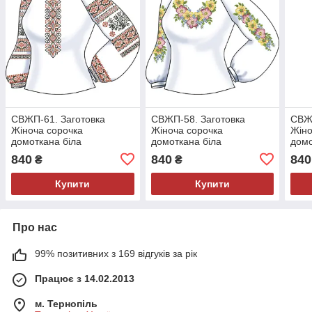
СВЖП-61. Заготовка
СВЖП-58. Заготовка
СВЖП
Жіноча сорочка
Жіноча сорочка
Жіно
домоткана біла
домоткана біла
домо
840
840
840
₴
₴
Купити
Купити
Про нас
99% позитивних з 169 відгуків за рік
Працює з 14.02.2013
м. Тернопіль