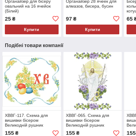
Органайзер для бісеру
Органайзер 28 ячеек для
Бісе
овальний на 16 ячейок
алмазов, бисера, бусин
коль
(Білий)
коту
25
97
65
₴
₴
Купити
Купити
Подібні товари компанії
ХВВГ-117. Схема для
ХВВГ-065. Схема для
ХВВГ
вишивки бісером
вишивки бісером
виши
Великодній рушник
Великодній рушник
Вели
155
155
155
₴
₴