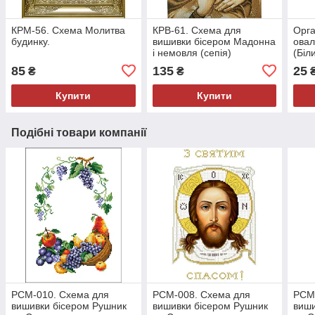
КРМ-56. Схема Молитва
КРВ-61. Схема для
Орга
будинку.
вишивки бісером Мадонна
овал
і немовля (сепія)
(Біл
85
135
25
₴
₴
Купити
Купити
Подібні товари компанії
РСМ-010. Схема для
РСМ-008. Схема для
РСМ
вишивки бісером Рушник
вишивки бісером Рушник
виши