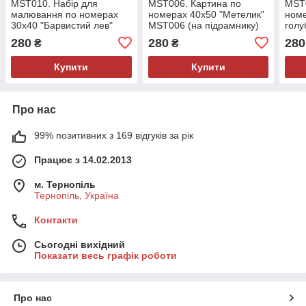
МST010. Набір для
МST006. Картина по
МST0
малювання по номерах
номерах 40х50 "Метелик"
номе
30х40 "Барвистий лев"
MST006 (на підрамнику)
голу
MST010 (на підрамнику)
підр
280
280
280
₴
₴
Купити
Купити
Про нас
99% позитивних з 169 відгуків за рік
Працює з 14.02.2013
м. Тернопіль
Тернопіль, Україна
Контакти
Сьогодні вихідний
Показати весь графік роботи
Про нас