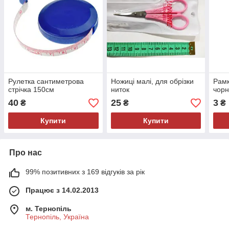
Рулетка сантиметрова
Ножиці малі, для обрізки
Рамк
стрічка 150см
ниток
чор
40
25
3
₴
₴
₴
Купити
Купити
Про нас
99% позитивних з 169 відгуків за рік
Працює з 14.02.2013
м. Тернопіль
Тернопіль, Україна