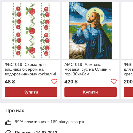
ФВС-019. Схема для
АМС-019. Алмазна
ФВЛ-
вишивки бісером на
мозаїка Ісус на Оливній
для 
водорозчинному флізеліні
горі 30х40см
хрес
футб
48
420
200
₴
₴
джи
Купити
Купити
Про нас
99% позитивних з 169 відгуків за рік
Працює з 14.02.2013