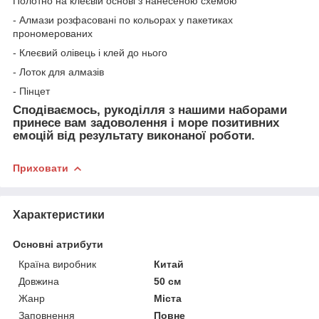
Полотно на клеєвій основі з нанесеною схемою
- Алмази розфасовані по кольорах у пакетиках
прономерованих
- Клеєвий олівець і клей до нього
- Лоток для алмазів
- Пінцет
Сподіваємось, рукоділля з нашими наборами
принесе вам задоволення і море позитивних
емоцій від результату виконаної роботи.
Приховати
Характеристики
Основні атрибути
Країна виробник
Китай
Довжина
50 см
Жанр
Міста
Заповнення
Повне