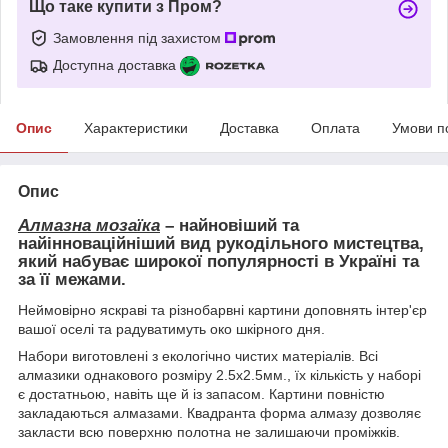
Що таке купити з Пром?
Замовлення під захистом
Доступна доставка
Опис
Характеристики
Доставка
Оплата
Умови п
Опис
Алмазна мозаїка
– найновіший та
найінноваційніший вид рукодільного мистецтва,
який набуває широкої популярності в Україні та
за її межами.
Неймовірно яскраві та різнобарвні картини доповнять інтер'єр
вашої оселі та радуватимуть око шкірного дня.
Набори виготовлені з екологічно чистих матеріалів. Всі
алмазики однакового розміру 2.5х2.5мм., їх кількість у наборі
є достатньою, навіть ще й із запасом. Картини повністю
закладаються алмазами. Квадранта форма алмазу дозволяє
закласти всю поверхню полотна не залишаючи проміжків.