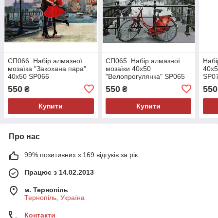
СП066. Набір алмазної
СП065. Набір алмазної
Набі
мозаїка "Закохана пара"
мозаїки 40х50
40х5
40х50 SP066
"Велопрогулянка" SP065
SP0
550
550
550
₴
₴
Купити
Купити
Про нас
99% позитивних з 169 відгуків за рік
Працює з 14.02.2013
м. Тернопіль
Тернопіль, Україна
Контакти