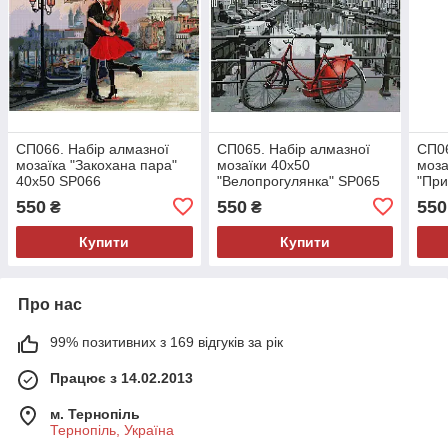
СП066. Набір алмазної
СП065. Набір алмазної
СП06
мозаїка "Закохана пара"
мозаїки 40х50
моза
40х50 SP066
"Велопрогулянка" SP065
"При
550
550
550
₴
₴
Купити
Купити
Про нас
99% позитивних з 169 відгуків за рік
Працює з 14.02.2013
м. Тернопіль
Тернопіль, Україна