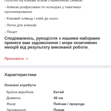
Полотно на клеєвій основі з нанесеною схемою
- Алмази розфасовані по кольорах у пакетиках
прономерованих
- Клеєвий олівець і клей до нього
- Лоток для алмазів
- Пінцет
Сподіваємось, рукоділля з нашими наборами
принесе вам задоволення і море позитивних
емоцій від результату виконаної роботи.
Приховати
Характеристики
Основні атрибути
Країна виробник
Китай
Довжина
40 см
Жанр
Пейзаж / природа
Заповнення
Повне