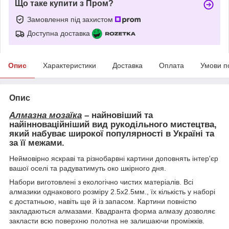
Що таке купити з Пром?
Замовлення під захистом
Доступна доставка
Опис
Характеристики
Доставка
Оплата
Умови п
Опис
Алмазна мозаїка
– найновіший та
найінноваційніший вид рукодільного мистецтва,
який набуває широкої популярності в Україні та
за її межами.
Неймовірно яскраві та різнобарвні картини доповнять інтер'єр
вашої оселі та радуватимуть око шкірного дня.
Набори виготовлені з екологічно чистих матеріалів. Всі
алмазики однакового розміру 2.5х2.5мм., їх кількість у наборі
є достатньою, навіть ще й із запасом. Картини повністю
закладаються алмазами. Квадранта форма алмазу дозволяє
закласти всю поверхню полотна не залишаючи проміжків.