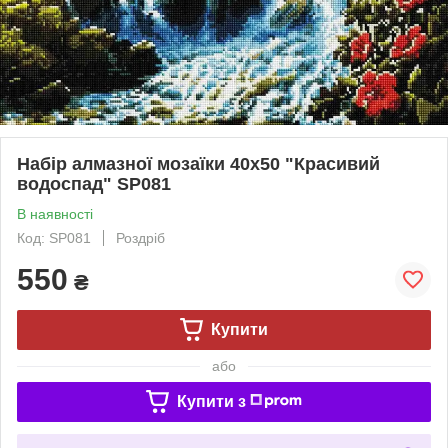
Набір алмазної мозаїки 40х50 "Красивий
водоспад" SP081
В наявності
Код: SP081
Роздріб
550
₴
Купити
або
Купити з