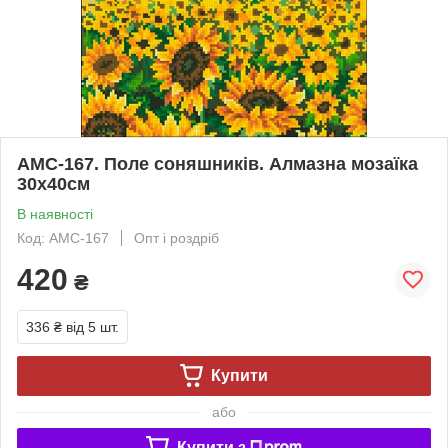
АМС-167. Поле соняшників. Алмазна мозаїка
30х40см
В наявності
Код: АМС-167
Опт і роздріб
420
₴
336 ₴
від 5 шт.
Купити
або
Купити з