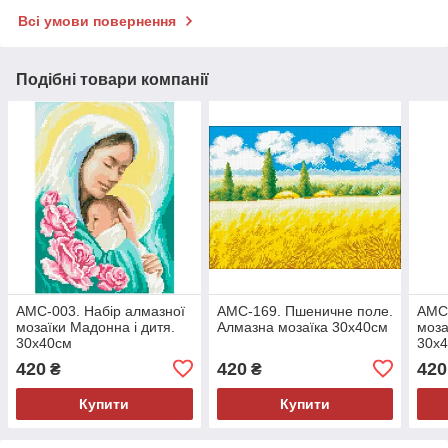
Всі умови повернення
Подібні товари компанії
АМС-003. Набір алмазної
АМС-169. Пшеничне поле.
АМС-
мозаїки Мадонна і дитя.
Алмазна мозаїка 30х40см
моза
30х40см
30х
420
420
420
₴
₴
Купити
Купити