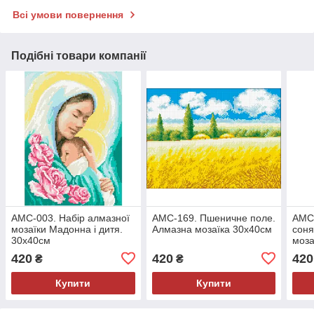
Всі умови повернення
Подібні товари компанії
АМС-003. Набір алмазної
АМС-169. Пшеничне поле.
АМС
мозаїки Мадонна і дитя.
Алмазна мозаїка 30х40см
соня
30х40см
моза
420
420
420
₴
₴
Купити
Купити