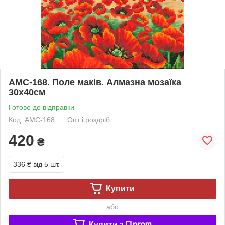
АМС-168. Поле маків. Алмазна мозаїка
30х40см
Готово до відправки
Код: АМС-168
Опт і роздріб
420
₴
336 ₴
від 5 шт.
Купити
або
Купити з