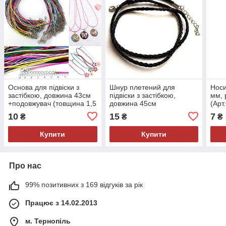
Основа для підвіски з
Шнур плетений для
Носи
застібкою, довжина 43см
підвіски з застібкою,
мм, 
+подовжувач (товщина 1,5
довжина 45см
(Арт.
мм)
+подовжувач (товщина 3
10
15
7
₴
₴
₴
мм)
Купити
Купити
Про нас
99% позитивних з 169 відгуків за рік
Працює з 14.02.2013
м. Тернопіль