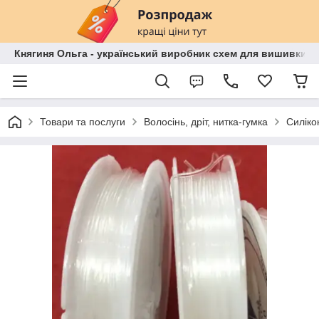
Княгиня Ольга - український виробник схем для вишивки бі
Товари та послуги
Волосінь, дріт, нитка-гумка
Силіко