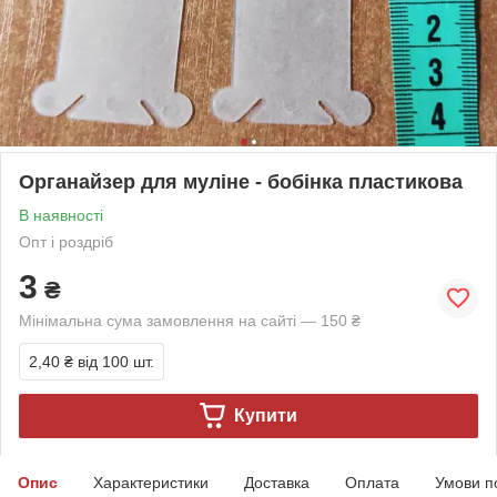
Органайзер для муліне - бобінка пластикова
В наявності
Опт і роздріб
3
₴
Мінімальна сума замовлення на сайті — 150 ₴
2,40 ₴
від 100 шт.
Купити
Опис
Характеристики
Доставка
Оплата
Умови п