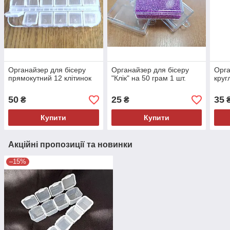
Органайзер для бісеру
Органайзер для бісеру
Орга
прямокутний 12 клітинок
"Клік" на 50 грам 1 шт.
круг
50
25
35
₴
₴
Купити
Купити
Акційні пропозиції та новинки
–15%