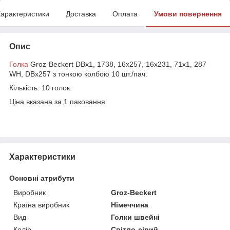
арактеристики
Доставка
Оплата
Умови повернення
Опис
Голка
Groz-Beckert DBx1, 1738, 16x257, 16x231, 71x1, 287
WH, DBx257 з тонкою колбою 10 шт./пач.
Кількість: 10 голок.
Ціна вказана за 1 паковання.
Характеристики
Основні атрибути
Виробник
Groz-Beckert
Країна виробник
Німеччина
Вид
Голки швейні
Колір
Світло-сірий