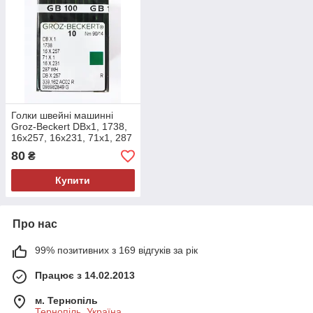
Голки швейні машинні
Groz-Beckert DBx1, 1738,
16x257, 16x231, 71x1, 287
WH, DBx257 з тонкою
80
₴
колбою 10 шт/уп
Купити
Про нас
99% позитивних з 169 відгуків за рік
Працює з 14.02.2013
м. Тернопіль
Тернопіль, Україна