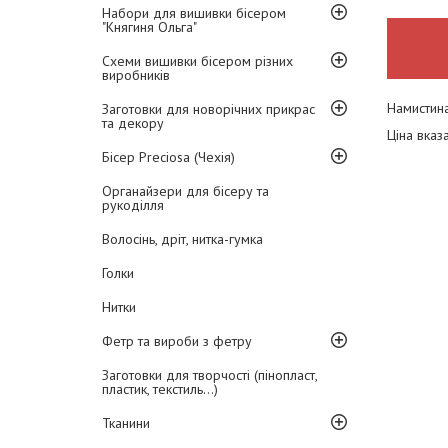
Набори для вишивки бісером
"Княгиня Ольга"
Схеми вишивки бісером різних
виробників
Намистина
Заготовки для новорічних прикрас
та декору
Ціна вказ
Бісер Preciosa (Чехія)
Органайзери для бісеру та
рукоділля
Волосінь, дріт, нитка-гумка
Голки
Нитки
Фетр та вироби з фетру
Заготовки для творчості (пінопласт,
пластик, текстиль...)
Тканини