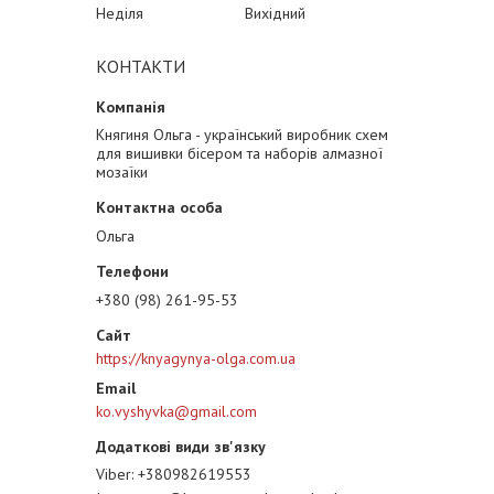
Неділя
Вихідний
КОНТАКТИ
Княгиня Ольга - український виробник схем
для вишивки бісером та наборів алмазної
мозаїки
Ольга
+380 (98) 261-95-53
https://knyagynya-olga.com.ua
ko.vyshyvka@gmail.com
Viber
+380982619553