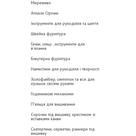
Мереживо
Атласні Стрічки
Інструменти для рукоділля та шиття
Швейна фурнітура
Гачки, спиці , інструменти для
в'язання
Біжутерна фурнітура
Намистини для рукоділля і творчості
Холофайбер, синтепон та все для
іграшок своїми руками
Годинникові механізми
П'яльця для вишивання
Сорочки під вишивку хрестиком зі
вставками канви
Скатертини, серветки, раннери під
вишивку