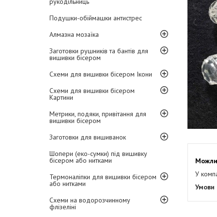
рукодільниць
Подушки-обіймашки антистрес
Алмазна мозаїка
Заготовки рушників та бантів для
вишивки бісером
Схеми для вишивки бісером Ікони
Схеми для вишивки бісером
Картини
Метрики, подяки, привітання для
вишивки бісером
Заготовки для вишиванок
Шопери (еко-сумки) під вишивку
бісером або нитками
У комп
Термоналіпки для вишивки бісером
або нитками
Схеми на водорозчинному
флізеліні