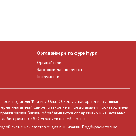
Органайзери та фурнітура
Органайзери
Заготовки для творчості
Інструменти
т производителя "Княгиня Ольга". Схемы и наборы для вышивки
нтернет-магазина? Самое главное - мы представляем производителя
правки заказа. Заказы обрабатываются опперативно и качественно.
вки бисером в любой уголочек нашей страны.
аждой схеме или заготовке для вышиванки. Подбираем только