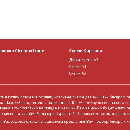
ишивки бісером Ікони
Схеми Картини
Дитячі схеми А5
Схеми А4
Схеми А3
ать и купить оптом и в розницу красивые схемы для вышивки бисером о
нок. Широкий ассортимент и низкие цены. В чем преимущество нашего и
ния есть постоянно на складе в наличии. Вам не нужно будет ждать от
овая почта, Интайм, Деливери, Укрпочтой. Отправляем схемы для выши
м, Вас радовало, наши специалисты предлагают Вам подбор бисера к к