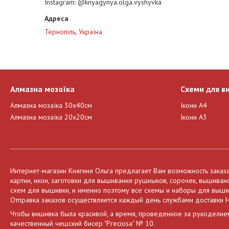
Instagram
@knyagynya.olga.vyshyvka
Тернопіль, Україна
Алмазна мозаїка
Схеми для в
Алмазна мозаїка 30х40см
Ікони А4
Алмазна мозаїка 20х20см
Ікони А3
Интернет-магазин Княгиня Ольга предлагает Вам возможность заказ
картин, икон, заготовки для вышивания рушныков, сорочек, вышива
схем для вышивки, и именно поэтому все схемы и наборы для вышива
Отправка заказов осуществляется каждый день службами доставки Н
Чтобы вишивка была красивой, а время, проведенное за рукоделие
качественный чешский бисер "Preciosa" № 10.