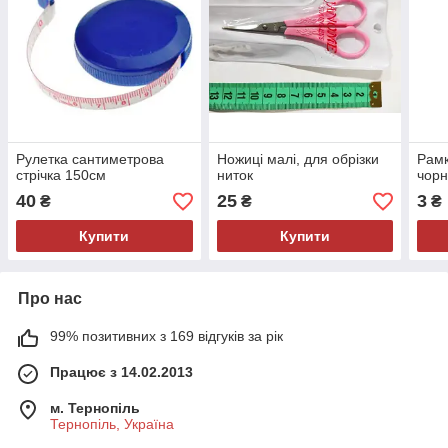
Рулетка сантиметрова
Ножиці малі, для обрізки
Рамк
стрічка 150см
ниток
чор
40
25
3
₴
₴
₴
Купити
Купити
Про нас
99% позитивних з 169 відгуків за рік
Працює з 14.02.2013
м. Тернопіль
Тернопіль, Україна