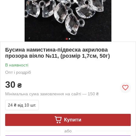
Бусина намистина-підвеска акрилова
прозора віяло №11, (розмір 1,7см, 50г)
В наявності
Опт і роздріб
30
₴
Мінімальна сума замовлення на сайті — 150 ₴
24 ₴
від 10 шт.
Купити
або