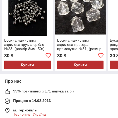
Бусина намистина
Бусина намистина
Буси
акрилова кругла срібло
акрилова прозора
ронд
№23, (розмір 8мм, 50г)
прямокутна №31, (розмір
проз
для приклеювання (без
2х1,5,см, 50г)
(роз
30
30
30
₴
₴
отвору)
Купити
Купити
Про нас
99% позитивних з 171 відгука за рік
Працює з 14.02.2013
м. Тернопіль
Тернопіль, Україна