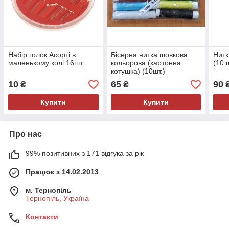
Набір голок Асорті в
Бісерна нитка шовкова
Нитк
маленькому колі 16шт.
кольорова (картонна
(10 ш
котушка) (10шт.)
10
65
90
₴
₴
Купити
Купити
Про нас
99% позитивних з 171 відгука за рік
Працює з 14.02.2013
м. Тернопіль
Тернопіль, Україна
Контакти