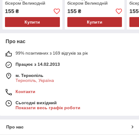
бісером Великодній
бісером Великодній
бісе
рушник.
рушник
руш
155
155
155
₴
₴
Купити
Купити
Про нас
99% позитивних з 169 відгуків за рік
Працює з 14.02.2013
м. Тернопіль
Тернопіль, Україна
Контакти
Сьогодні вихідний
Показати весь графік роботи
Про нас