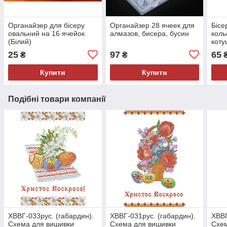
Органайзер для бісеру
Органайзер 28 ячеек для
Бісе
овальний на 16 ячейок
алмазов, бисера, бусин
коль
(Білий)
коту
25
97
65
₴
₴
Купити
Купити
Подібні товари компанії
ХВВГ-033рус. (габардин).
ХВВГ-031рус. (габардин).
ХВВГ
Схема для вишивки
Схема для вишивки
Схем