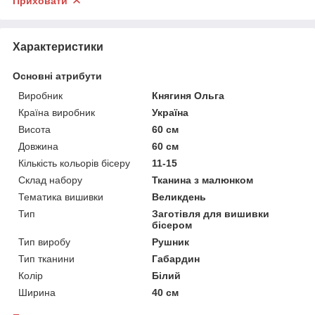
Приховати
Характеристики
Основні атрибути
Виробник
Княгиня Ольга
Країна виробник
Україна
Висота
60 см
Довжина
60 см
Кількість кольорів бісеру
11-15
Склад набору
Тканина з малюнком
Тематика вишивки
Великдень
Тип
Заготівля для вишивки
бісером
Тип виробу
Рушник
Тип тканини
Габардин
Колір
Білий
Ширина
40 см