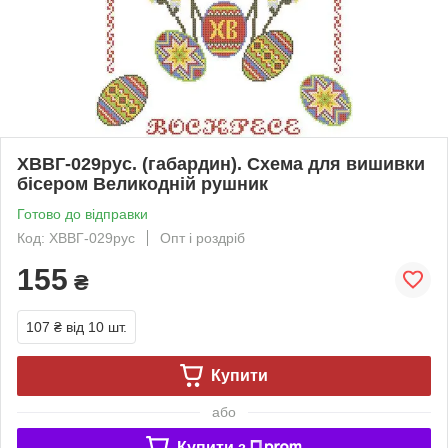
ХВВГ-029рус. (габардин). Схема для вишивки
бісером Великодній рушник
Готово до відправки
Код: ХВВГ-029рус
Опт і роздріб
155
₴
107 ₴
від 10 шт.
Купити
або
Купити з