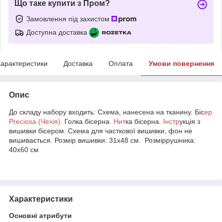
Що таке купити з Пром?
Замовлення під захистом
Доступна доставка
арактеристики
Доставка
Оплата
Умови повернення
Опис
До складу набору входить: Схема, нанесена на тканину. Біс
ер
Preciosa (Чехія).
Голка бісерна
. Нит
ка бісерна.
Інстр
укція з
вишивки бісером. Схема для часткової вишивки, фон не
вишивається. Розмір вишивки: 31х48 см. Розміррушника:
40х60 см
Характеристики
Основні атрибути