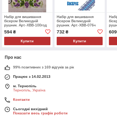
Набір для вишивання
Набір для вишивання
Набі
бісером Великодній
бісером Великодній
бісе
рушник. Арт.-ХВВ-100год
рушник. Арт.-ХВВ-076ч
рушн
594
732
609
₴
₴
Купити
Купити
Про нас
99% позитивних з 169 відгуків за рік
Працює з 14.02.2013
м. Тернопіль
Тернопіль, Україна
Контакти
Сьогодні вихідний
Показати весь графік роботи