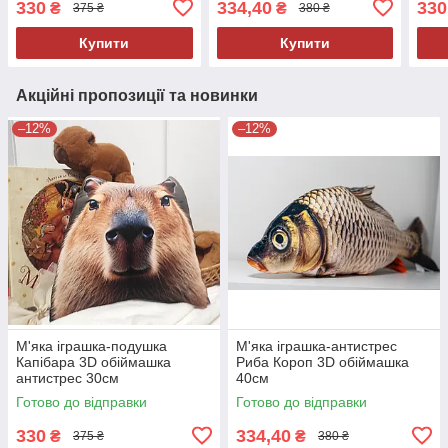
330
334,40
330
₴
₴
375 ₴
380 ₴
м’як
Купити
Купити
Акційні пропозиції та новинки
–12%
–12%
М'яка іграшка-подушка
М'яка іграшка-антистрес
Капібара 3D обіймашка
Риба Короп 3D обіймашка
антистрес 30см
40см
Готово до відправки
Готово до відправки
330
334,40
₴
₴
375 ₴
380 ₴