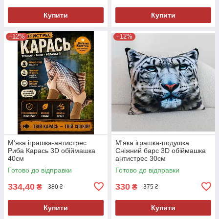
Купити
Купити
–12%
–12%
М'яка іграшка-антистрес
М'яка іграшка-подушка
Риба Карась 3D обіймашка
Сніжний барс 3D обіймашка
40см
антистрес 30см
Готово до відправки
Готово до відправки
334,40
330
₴
₴
380 ₴
375 ₴
Купити
Купити