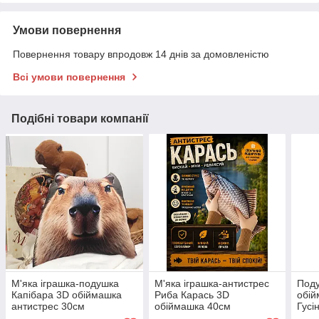
Умови повернення
Повернення товару впродовж 14 днів за домовленістю
Всі умови повернення
Подібні товари компанії
М'яка іграшка-подушка
М'яка іграшка-антистрес
Поду
Капібара 3D обіймашка
Риба Карась 3D
обій
антистрес 30см
обіймашка 40см
Гусін
Брей