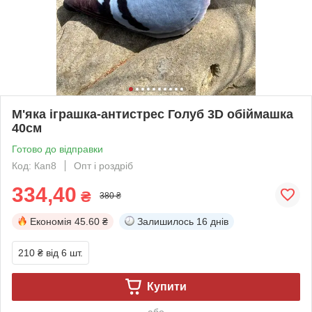
М'яка іграшка-антистрес Голуб 3D обіймашка
40см
Готово до відправки
Код: Кап8
Опт і роздріб
334,40
₴
380 ₴
Економія
45.60 ₴
Залишилось
16 днів
210 ₴
від 6 шт.
Купити
або