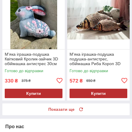
М'яка іграшка-подушка
М'яка іграшка-подушка
Квітковий Кролик-зайчик 3D
подушка-антистрес,
обіймашка антистрес 30см
обіймашка Риба Короп 3D
70см
Готово до відправки
Готово до відправки
330
572
₴
₴
375 ₴
650 ₴
Купити
Купити
Показати ще
Про нас