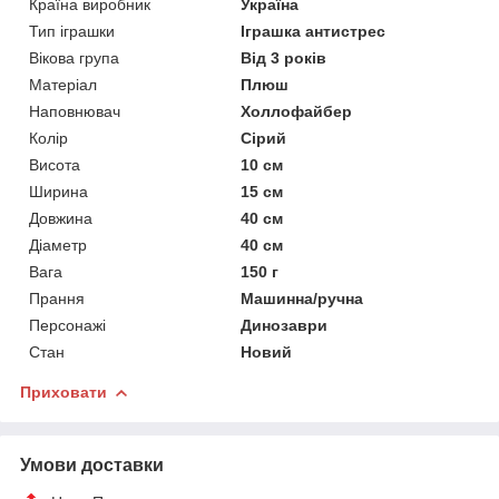
Країна виробник
Україна
Тип іграшки
Іграшка антистрес
Вікова група
Від 3 років
Матеріал
Плюш
Наповнювач
Холлофайбер
Колір
Сірий
Висота
10 см
Ширина
15 см
Довжина
40 см
Діаметр
40 см
Вага
150 г
Прання
Машинна/ручна
Персонажі
Динозаври
Стан
Новий
Приховати
Умови доставки