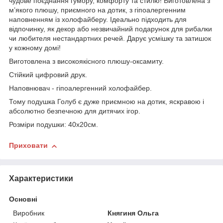
чудове поєднання гумору, комфорту та стилю! Виготовлена з
м’якого плюшу, приємного на дотик, з гіпоалергенним
наповненням із холофайберу. Ідеально підходить для
відпочинку, як декор або незвичайний подарунок для рибалки
чи любителя нестандартних речей. Дарує усмішку та затишок
у кожному домі!
Виготовлена з високоякісного плюшу-оксамиту.
Стійкий цифровий друк.
Наповнювач - гіпоалергенний холофайбер.
Тому подушка Голуб є дуже приємною на дотик, яскравою і
абсолютно безпечною для дитячих ігор.
Розміри подушки: 40х20см.
Приховати
Характеристики
Основні
Виробник
Княгиня Ольга