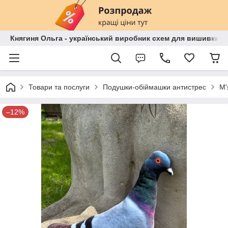
Княгиня Ольга - український виробник схем для вишивки бі
Товари та послуги
Подушки-обіймашки антистрес
М'
–12%