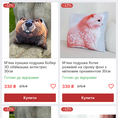
–12%
–12%
М'яка іграшка-подушка Бобер
М'яка подушка Котик
3D обіймашка антистрес
рожевий на сірому фоні з
30см
квітковим орнаментом 30см
Готово до відправки
Готово до відправки
330
330
₴
₴
375 ₴
375 ₴
Купити
Купити
–12%
–12%