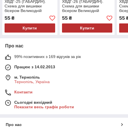
ХВДГ-25 (ГАБАРДИН).
ХВДГ-26 (ГАБАРДИН).
ХВДГ
Схема для вишивки
Схема для вишивки
Схем
бісером Великодній
бісером Великодній
бісе
рушник
рушник
руш
55
55
55
₴
₴
Купити
Купити
Про нас
99% позитивних з 169 відгуків за рік
Працює з 14.02.2013
м. Тернопіль
Тернопіль, Україна
Контакти
Сьогодні вихідний
Показати весь графік роботи
Про нас