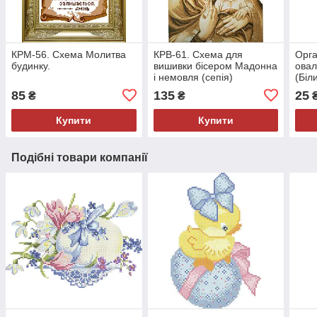
КРМ-56. Схема Молитва
КРВ-61. Схема для
Орга
будинку.
вишивки бісером Мадонна
овал
і немовля (сепія)
(Біл
85
135
25
₴
₴
Купити
Купити
Подібні товари компанії