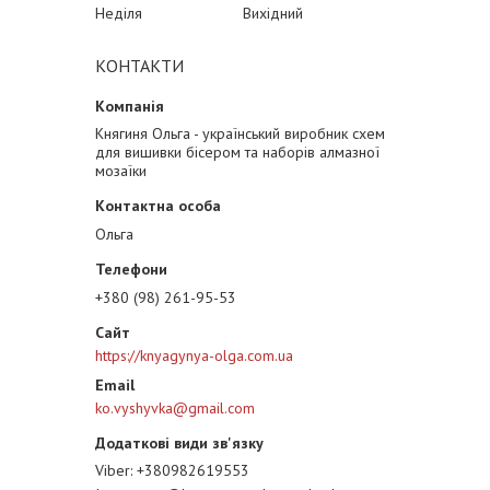
Неділя
Вихідний
КОНТАКТИ
Княгиня Ольга - український виробник схем
для вишивки бісером та наборів алмазної
мозаїки
Ольга
+380 (98) 261-95-53
https://knyagynya-olga.com.ua
ko.vyshyvka@gmail.com
Viber
+380982619553