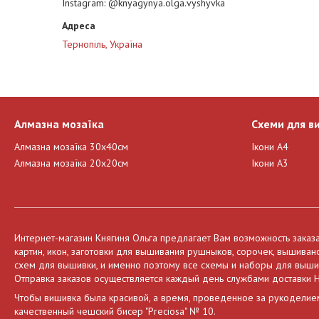
Instagram
@knyagynya.olga.vyshyvka
Тернопіль, Україна
Алмазна мозаїка
Схеми для в
Алмазна мозаїка 30х40см
Ікони А4
Алмазна мозаїка 20х20см
Ікони А3
Интернет-магазин Княгиня Ольга предлагает Вам возможность заказ
картин, икон, заготовки для вышивания рушныков, сорочек, вышива
схем для вышивки, и именно поэтому все схемы и наборы для вышива
Отправка заказов осуществляется каждый день службами доставки Н
Чтобы вишивка была красивой, а время, проведенное за рукоделие
качественный чешский бисер "Preciosa" № 10.