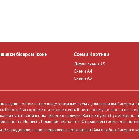
ишивки бісером Ікони
Схеми Картини
Дитячі схеми А5
Схеми А4
Схеми А3
ать и купить оптом и в розницу красивые схемы для вышивки бисером о
нок. Широкий ассортимент и низкие цены. В чем преимущество нашего и
ния есть постоянно на складе в наличии. Вам не нужно будет ждать от
овая почта, Интайм, Деливери, Укрпочтой. Отправляем схемы для выши
м, Вас радовало, наши специалисты предлагают Вам подбор бисера к к