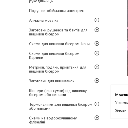
рукодільниць
Подушки-обіймашки антистрес
Алмазна мозаїка
Заготовки рушників та бантів для
вишивки бісером
Схеми для вишивки бісером Ікони
Схеми для вишивки бісером
Картини
Метрики, подяки, привітання для
вишивки бісером
Заготовки для вишиванок
Шопери (еко-сумки) під вишивку
бісером або нитками
У комп
Термоналіпки для вишивки бісером
або нитками
Схеми на водорозчинному
флізеліні