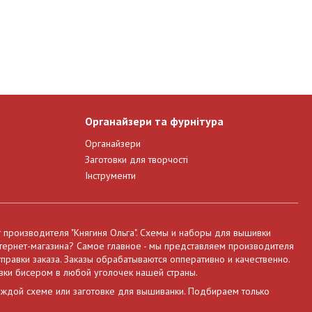
Органайзери та фурнітура
Органайзери
Заготовки для творчості
Інструменти
т производителя "Княгиня Ольга". Схемы и наборы для вышивки
нтернет-магазина? Самое главное - мы представляем производителя
правки заказа. Заказы обрабатываются опперативно и качественно.
вки бисером в любой уголочек нашей страны.
аждой схеме или заготовке для вышиванки. Подбираем только