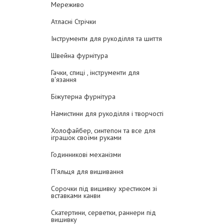
Мереживо
Атласні Стрічки
Інструменти для рукоділля та шиття
Швейна фурнітура
Гачки, спиці , інструменти для
в'язання
Біжутерна фурнітура
Намистини для рукоділля і творчості
Холофайбер, синтепон та все для
іграшок своїми руками
Годинникові механізми
П'яльця для вишивання
Сорочки під вишивку хрестиком зі
вставками канви
Скатертини, серветки, раннери під
вишивку