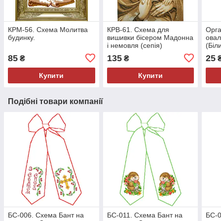
КРМ-56. Схема Молитва
КРВ-61. Схема для
Орга
будинку.
вишивки бісером Мадонна
овал
і немовля (сепія)
(Біл
85
135
25
₴
₴
Купити
Купити
Подібні товари компанії
БС-006. Схема Бант на
БС-011. Схема Бант на
БС-0