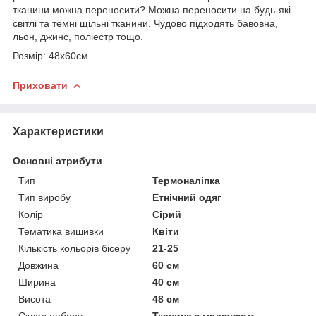
тканини можна переносити? Можна переносити на будь-які
світлі та темні щільні тканини. Чудово підходять бавовна,
льон, джинс, поліестр тощо.
Розмір: 48х60см.
Приховати
Характеристики
Основні атрибути
Тип
Термоналіпка
Тип виробу
Етнічний одяг
Колір
Сірий
Тематика вишивки
Квіти
Кількість кольорів бісеру
21-25
Довжина
60 см
Ширина
40 см
Висота
48 см
Склад набору
Тканина з малюнком