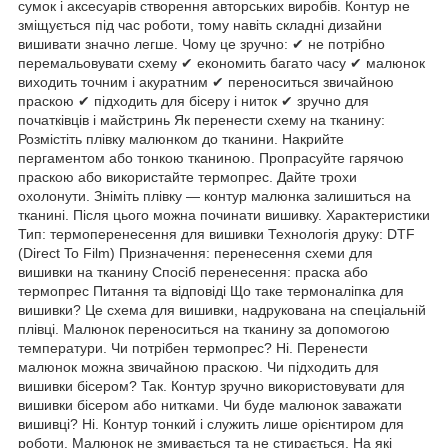
сумок і аксесуарів створення авторських виробів. Контур не
зміщується під час роботи, тому навіть складні дизайни
вишивати значно легше. Чому це зручно: ✔ не потрібно
перемальовувати схему ✔ економить багато часу ✔ малюнок
виходить точним і акуратним ✔ переноситься звичайною
праскою ✔ підходить для бісеру і ниток ✔ зручно для
початківців і майстринь Як перенести схему на тканину:
Розмістіть плівку малюнком до тканини. Накрийте
пергаментом або тонкою тканиною. Пропрасуйте гарячою
праскою або використайте термопрес. Дайте трохи
охолонути. Зніміть плівку — контур малюнка залишиться на
тканині. Після цього можна починати вишивку. Характеристики
Тип: термоперенесення для вишивки Технологія друку: DTF
(Direct To Film) Призначення: перенесення схеми для
вишивки на тканину Спосіб перенесення: праска або
термопрес Питання та відповіді Що таке термоналіпка для
вишивки? Це схема для вишивки, надрукована на спеціальній
плівці. Малюнок переноситься на тканину за допомогою
температури. Чи потрібен термопрес? Ні. Перенести
малюнок можна звичайною праскою. Чи підходить для
вишивки бісером? Так. Контур зручно використовувати для
вишивки бісером або нитками. Чи буде малюнок заважати
вишивці? Ні. Контур тонкий і служить лише орієнтиром для
роботи. Малюнок не змивається та не стирається. На які