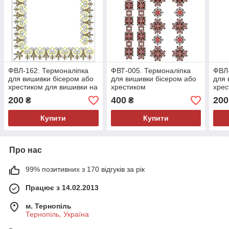
ФВЛ-162. Термоналіпка
ФВТ-005. Термоналіпка
ФВЛ-
для вишивки бісером або
для вишивки бісером або
для 
хрестиком для вишивки на
хрестиком
хрес
футболках, сумках,
футб
200
400
200
₴
₴
джинсах
джи
Купити
Купити
Про нас
99% позитивних з 170 відгуків за рік
Працює з 14.02.2013
м. Тернопіль
Тернопіль, Україна