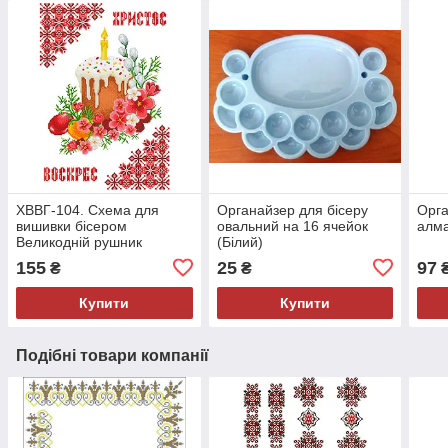
ХВВГ-104. Схема для
Органайзер для бісеру
Орга
вишивки бісером
овальний на 16 ячейок
алма
Великодній рушник
(Білий)
155
25
97
₴
₴
Купити
Купити
Подібні товари компанії