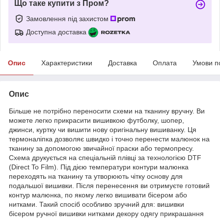
Що таке купити з Пром?
Замовлення під захистом
Доступна доставка
Опис
Характеристики
Доставка
Оплата
Умови п
Опис
Більше не потрібно переносити схеми на тканину вручну. Ви
можете легко прикрасити вишивкою футболку, шопер,
джинси, куртку чи вишити нову оригінальну вишиванку. Ця
термоналіпка дозволяє швидко і точно перенести малюнок на
тканину за допомогою звичайної праски або термопресу.
Схема друкується на спеціальній плівці за технологією DTF
(Direct To Film). Під дією температури контури малюнка
переходять на тканину та утворюють чітку основу для
подальшої вишивки. Після перенесення ви отримуєте готовий
контур малюнка, по якому легко вишивати бісером або
нитками. Такий спосіб особливо зручний для: вишивки
бісером ручної вишивки нитками декору одягу прикрашання