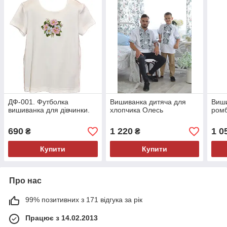
ДФ-001. Футболка
Вишиванка дитяча для
Виши
вишиванка для дівчинки.
хлопчика Олесь
ром
690
1 220
1 0
₴
₴
Купити
Купити
Про нас
99% позитивних з 171 відгука за рік
Працює з 14.02.2013