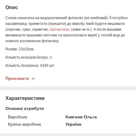
Опис
Схема нанесена на водорозчинний флізелін (не клейовий). Її потрібно
насамперед приметати (пришити) до виробу, який будете вишивати
(сорочки, сукні, серветки,
скатертини
, сумки чи ін.). А після вишивки
висмикнути пришивні ниточки та прополоскати виріб у теплій воді до
повного розчинення флізеліну.
Розмір: 15х20см.
Кількість кольорів бісеру: 3.
Кількість бісеринок: 4185 шт.
Приховати
Характеристики
Основні атрибути
Виробник
Княгиня Ольга
Країна виробник
Україна