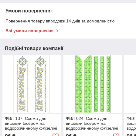
Умови повернення
Повернення товару впродовж 14 днів за домовленістю
Всі умови повернення
Подібні товари компанії
ФВЛ-137. Схема для
ФВЛ-024. Схема для
ФВЛ-
вишивки бісером на
вишивки бісером на
виши
водорозчинному флізеліні
водорозчинному флізеліні
водо