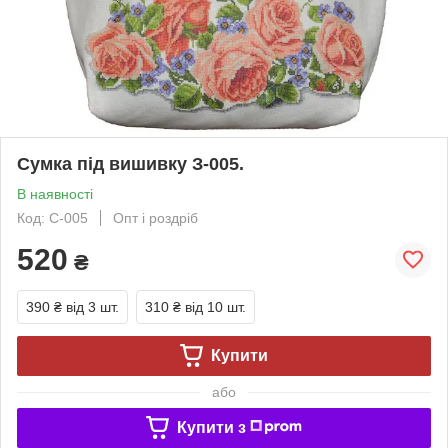
Сумка під вишивку З-005.
В наявності
Код: С-005
Опт і роздріб
520
₴
390 ₴
від 3 шт.
310 ₴
від 10 шт.
Купити
або
Купити з