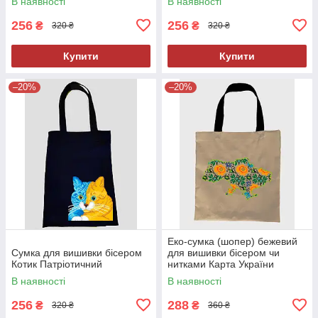
В наявності
В наявності
256
256
₴
₴
320 ₴
320 ₴
Купити
Купити
–20%
–20%
Еко-сумка (шопер) бежевий
Сумка для вишивки бісером
для вишивки бісером чи
Котик Патріотичний
нитками Карта України
В наявності
В наявності
256
288
₴
₴
320 ₴
360 ₴