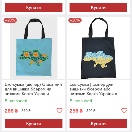
Купити
Купити
–20%
–20%
Еко-сумка (шопер) блакитний
Еко-сумка | шопер для
для вишивки бісером чи
вишивки бісером або
нитками Карта України
нитками Карта України в
квітах
В наявності
В наявності
288
256
₴
₴
360 ₴
320 ₴
Купити
Купити