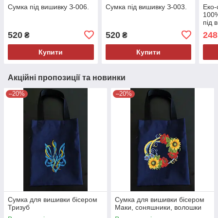
Сумка під вишивку З-006.
Сумка під вишивку З-003.
Еко-
100
під 
з ма
520
520
248
₴
₴
Купити
Купити
Акційні пропозиції та новинки
–20%
–20%
Сумка для вишивки бісером
Сумка для вишивки бісером
Тризуб
Маки, соняшники, волошки