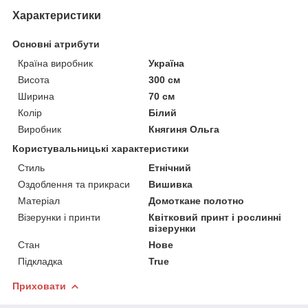
Характеристики
Основні атрибути
Країна виробник
Україна
Висота
300 см
Ширина
70 см
Колір
Білий
Виробник
Княгиня Ольга
Користувальницькі характеристики
Стиль
Етнічний
Оздоблення та прикраси
Вишивка
Матеріал
Домоткане полотно
Візерунки і принти
Квітковий принт і рослинні
візерунки
Стан
Нове
Підкладка
True
Приховати