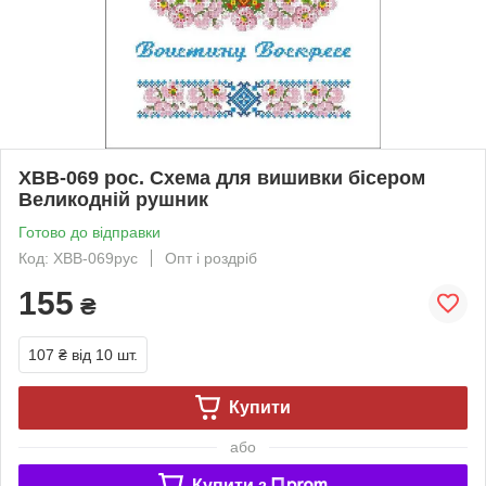
ХВВ-069 рос. Схема для вишивки бісером
Великодній рушник
Готово до відправки
Код: ХВВ-069рус
Опт і роздріб
155
₴
107 ₴
від 10 шт.
Купити
або
Купити з