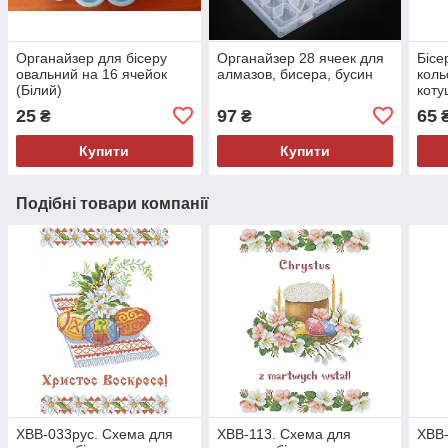
Органайзер для бісеру
Органайзер 28 ячеек для
Бісе
овальний на 16 ячейок
алмазов, бисера, бусин
коль
(Білий)
коту
25
97
65
₴
₴
Купити
Купити
Подібні товари компанії
ХВВ-033рус. Схема для
ХВВ-113. Схема для
ХВВ-