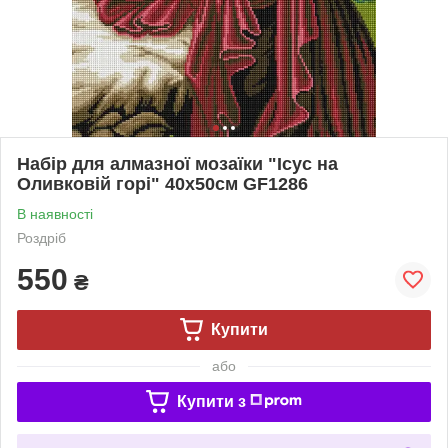
Набір для алмазної мозаїки "Ісус на
Оливковій горі" 40х50см GF1286
В наявності
Роздріб
550
₴
Купити
або
Купити з