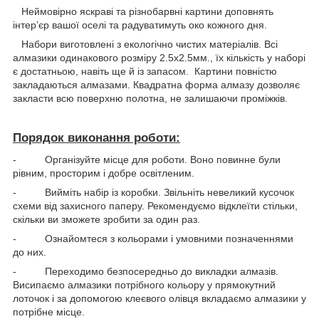
Неймовірно яскраві та різнобарвні картини доповнять
інтер’єр вашої оселі та радуватимуть око кожного дня.
Набори виготовлені з екологічно чистих матеріалів. Всі
алмазики одинакового розміру 2.5х2.5мм., їх кількість у наборі
є достатньою, навіть ще й із запасом. Картини повністю
закладаються алмазами. Квадратна форма алмазу дозволяє
закласти всю поверхню полотна, не залишаючи проміжків.
Порядок виконання роботи:
- Організуйте місце для роботи. Воно повинне були
рівним, просторим і добре освітленим.
- Вийміть набір із коробки. Звільніть невеликий кусочок
схеми від захисного паперу. Рекомендуємо відклеїти стільки,
скільки ви зможете зробити за один раз.
- Ознайомтеся з кольорами і умовними позначеннями
до них.
- Переходимо безпосередньо до викладки алмазів.
Висипаємо алмазики потрібного кольору у прямокутний
лоточок і за допомогою клеєвого олівця вкладаємо алмазики у
потрібне місце.