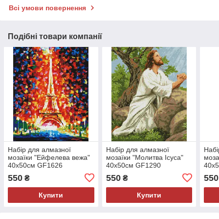
Всі умови повернення
Подібні товари компанії
Набір для алмазної
Набір для алмазної
Набі
мозаїки "Ейфелева вежа"
мозаїки "Молитва Ісуса"
моза
40x50см GF1626
40х50см GF1290
40х
550
550
550
₴
₴
Купити
Купити