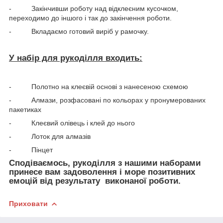
- Закінчивши роботу над відклеєним кусочком,
переходимо до іншого і так до закінчення роботи.
- Вкладаємо готовий виріб у рамочку.
У набір для рукоділля входить:
- Полотно на клеєвій основі з нанесеною схемою
- Алмази, розфасовані по кольорах у пронумерованих
пакетиках
- Клеєвий олівець і клей до нього
- Лоток для алмазів
- Пінцет
Сподіваємось, рукоділля з нашими наборами
принесе вам задоволення і море позитивних
емоцій від результату виконаної роботи.
Приховати