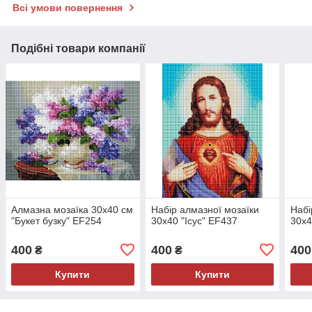
Всі умови повернення
Подібні товари компанії
Алмазна мозаїка 30х40 см
Набір алмазної мозаїки
Набі
"Букет бузку" EF254
30х40 "Ісус" EF437
30х4
400
400
400
₴
₴
Купити
Купити