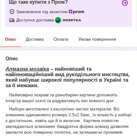
Що таке купити з Пром?
Замовлення під захистом
Доступна доставка
Опис
Доставка
Оплата
Умови повернення
Опис
Алмазна мозаїка
– найновіший та
найінноваційніший вид рукодільного мистецтва,
який набуває широкої популярності в Україні та
за її межами.
Неймовірно яскраві та різнобарвні картини доповнять
інтер’єр вашої оселі та радуватимуть око кожного дня.
Набори виготовлені з екологічно чистих матеріалів. Всі
алмазики одинакового розміру 2.5х2.5мм., їх кількість у наборі
є достатньою, навіть ще й із запасом. Картини повністю
закладаються алмазами. Квадратна форма алмазу дозволяє
закласти всю поверхню полотна, не залишаючи проміжків.