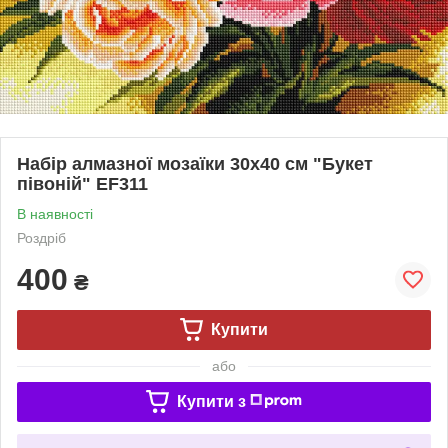
Набір алмазної мозаїки 30х40 см "Букет
півоній" EF311
В наявності
Роздріб
400
₴
Купити
або
Купити з