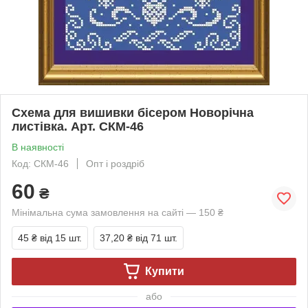
Схема для вишивки бісером Новорічна
листівка. Арт. СКМ-46
В наявності
Код: СКМ-46
Опт і роздріб
60
₴
Мінімальна сума замовлення на сайті — 150 ₴
45 ₴
від 15 шт.
37,20 ₴
від 71 шт.
Купити
або