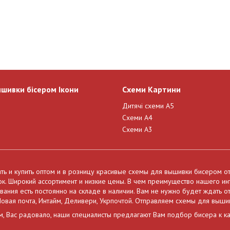
ишивки бісером Ікони
Схеми Картини
Дитячі схеми А5
Схеми А4
Схеми А3
ать и купить оптом и в розницу красивые схемы для вышивки бисером о
нок. Широкий ассортимент и низкие цены. В чем преимущество нашего и
ния есть постоянно на складе в наличии. Вам не нужно будет ждать от
овая почта, Интайм, Деливери, Укрпочтой. Отправляем схемы для выши
м, Вас радовало, наши специалисты предлагают Вам подбор бисера к к