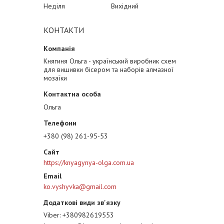
Неділя
Вихідний
КОНТАКТИ
Княгиня Ольга - український виробник схем
для вишивки бісером та наборів алмазної
мозаїки
Ольга
+380 (98) 261-95-53
https://knyagynya-olga.com.ua
ko.vyshyvka@gmail.com
Viber
+380982619553