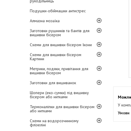
рукодільниць
Подушки-обіймашки антистрес
Алмазна мозаїка
Заготовки рушників та бантів для
вишивки бісером
Схеми для вишивки бісером Ікони
Схеми для вишивки бісером
Картини
Метрики, подяки, привітання для
вишивки бісером
Заготовки для вишиванок
Шопери (еко-сумки) під вишивку
бісером або нитками
У комп
Термоналіпки для вишивки бісером
або нитками
Схеми на водорозчинному
флізеліні