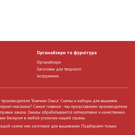
Органайзери та фурнітура
Органайзери
Заготовки для творчості
Інструменти
т производителя "Княгиня Ольга". Схемы и наборы для вышивки
нтернет-магазина? Самое главное - мы представляем производителя
правки заказа. Заказы обрабатываются опперативно и качественно.
вки бисером в любой уголочек нашей страны.
аждой схеме или заготовке для вышиванки. Подбираем только