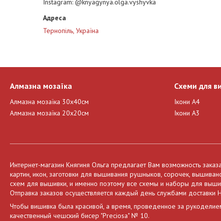
Instagram
@knyagynya.olga.vyshyvka
Тернопіль, Україна
Алмазна мозаїка
Схеми для в
Алмазна мозаїка 30х40см
Ікони А4
Алмазна мозаїка 20х20см
Ікони А3
Интернет-магазин Княгиня Ольга предлагает Вам возможность заказ
картин, икон, заготовки для вышивания рушныков, сорочек, вышива
схем для вышивки, и именно поэтому все схемы и наборы для вышива
Отправка заказов осуществляется каждый день службами доставки Н
Чтобы вишивка была красивой, а время, проведенное за рукоделие
качественный чешский бисер "Preciosa" № 10.