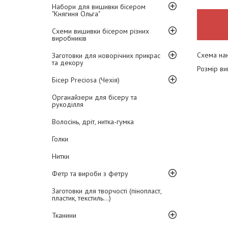
Набори для вишивки бісером
"Княгиня Ольга"
Схеми вишивки бісером різних
виробників
Схема нан
Заготовки для новорічних прикрас
та декору
Розмір ви
Бісер Preciosa (Чехія)
Органайзери для бісеру та
рукоділля
Волосінь, дріт, нитка-гумка
Голки
Нитки
Фетр та вироби з фетру
Заготовки для творчості (пінопласт,
пластик, текстиль...)
Тканини