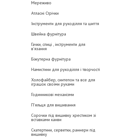
Мереживо
Атласні Стрічки
Інструменти для рукоділля та шиття
Швейна фурнітура
Гачки, спиці , інструменти для
в'язання
Біжутерна фурнітура
Намистини для рукоділля і творчості
Холофайбер, синтепон та все для
іграшок своїми руками
Годинникові механізми
П'яльця для вишивання
Сорочки під вишивку хрестиком зі
вставками канви
Скатертини, серветки, раннери під
вишивку