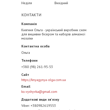
Неділя
Вихідний
КОНТАКТИ
Княгиня Ольга - український виробник схем
для вишивки бісером та наборів алмазної
мозаїки
Ольга
+380 (98) 261-95-53
https://knyagynya-olga.com.ua
ko.vyshyvka@gmail.com
Viber
+380982619553