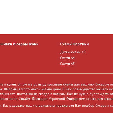
ишивки бісером Ікони
Схеми Картини
Дитячі схеми А5
Схеми А4
Схеми А3
ать и купить оптом и в розницу красивые схемы для вышивки бисером о
нок. Широкий ассортимент и низкие цены. В чем преимущество нашего и
ния есть постоянно на складе в наличии. Вам не нужно будет ждать от
овая почта, Интайм, Деливери, Укрпочтой. Отправляем схемы для выши
м, Вас радовало, наши специалисты предлагают Вам подбор бисера к к