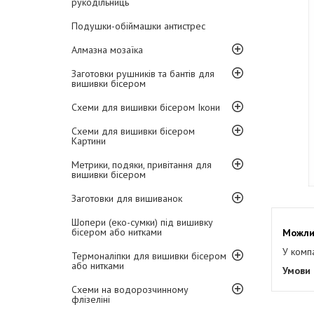
рукодільниць
Подушки-обіймашки антистрес
Алмазна мозаїка
Заготовки рушників та бантів для
вишивки бісером
Схеми для вишивки бісером Ікони
Схеми для вишивки бісером
Картини
Метрики, подяки, привітання для
вишивки бісером
Заготовки для вишиванок
Шопери (еко-сумки) під вишивку
бісером або нитками
У комп
Термоналіпки для вишивки бісером
або нитками
Схеми на водорозчинному
флізеліні