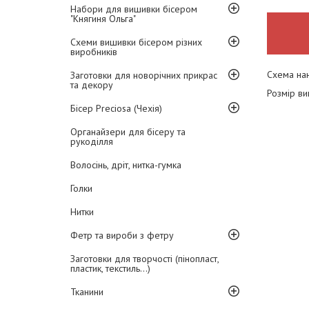
Набори для вишивки бісером
"Княгиня Ольга"
Схеми вишивки бісером різних
виробників
Схема нан
Заготовки для новорічних прикрас
та декору
Розмір ви
Бісер Preciosa (Чехія)
Органайзери для бісеру та
рукоділля
Волосінь, дріт, нитка-гумка
Голки
Нитки
Фетр та вироби з фетру
Заготовки для творчості (пінопласт,
пластик, текстиль...)
Тканини