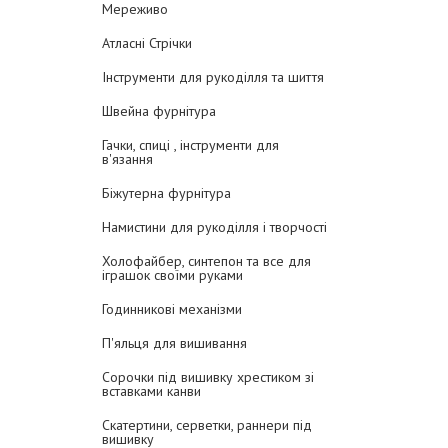
Мереживо
Атласні Стрічки
Інструменти для рукоділля та шиття
Швейна фурнітура
Гачки, спиці , інструменти для
в'язання
Біжутерна фурнітура
Намистини для рукоділля і творчості
Холофайбер, синтепон та все для
іграшок своїми руками
Годинникові механізми
П'яльця для вишивання
Сорочки під вишивку хрестиком зі
вставками канви
Скатертини, серветки, раннери під
вишивку