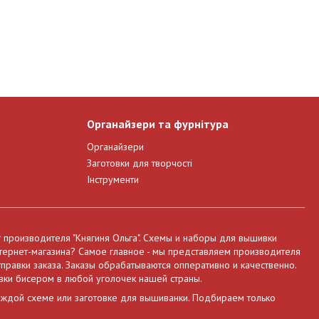
Органайзери та фурнітура
Органайзери
Заготовки для творчості
Інструменти
т производителя "Княгиня Ольга". Схемы и наборы для вышивки
нтернет-магазина? Самое главное - мы представляем производителя
правки заказа. Заказы обрабатываются опперативно и качественно.
вки бисером в любой уголочек нашей страны.
аждой схеме или заготовке для вышиванки. Подбираем только