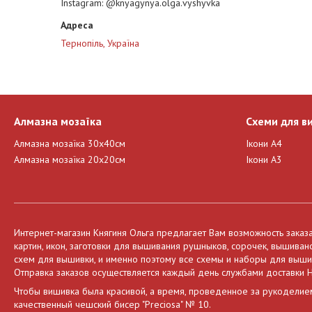
Instagram
@knyagynya.olga.vyshyvka
Тернопіль, Україна
Алмазна мозаїка
Схеми для в
Алмазна мозаїка 30х40см
Ікони А4
Алмазна мозаїка 20х20см
Ікони А3
Интернет-магазин Княгиня Ольга предлагает Вам возможность заказ
картин, икон, заготовки для вышивания рушныков, сорочек, вышива
схем для вышивки, и именно поэтому все схемы и наборы для вышива
Отправка заказов осуществляется каждый день службами доставки Н
Чтобы вишивка была красивой, а время, проведенное за рукоделие
качественный чешский бисер "Preciosa" № 10.