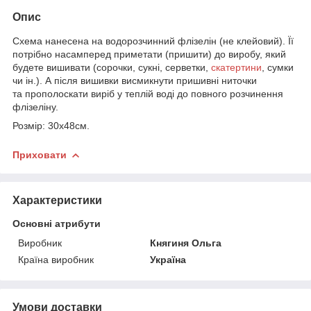
Опис
Схема нанесена на водорозчинний флізелін (не клейовий). Її
потрібно насамперед приметати (пришити) до виробу, який
будете вишивати (сорочки, сукні, серветки,
скатертини
, сумки
чи ін.). А після вишивки висмикнути пришивні ниточки
та прополоскати виріб у теплій воді до повного розчинення
флізеліну.
Розмір: 30х48см.
Приховати
Характеристики
Основні атрибути
Виробник
Княгиня Ольга
Країна виробник
Україна
Умови доставки