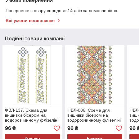
Умови повернення
Повернення товару впродовж 14 днів за домовленістю
Всі умови повернення
Подібні товари компанії
ФВЛ-137. Схема для
ФВЛ-086. Схема для
ФВЛ-
вишивки бісером на
вишивки бісером на
виши
водорозчинному флізеліні
водорозчинному флізеліні
водо
96
96
96
₴
₴