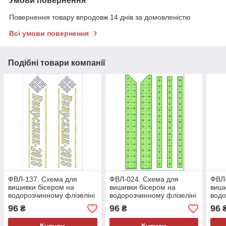
Умови повернення
Повернення товару впродовж 14 днів за домовленістю
Всі умови повернення
Подібні товари компанії
ФВЛ-137. Схема для
ФВЛ-024. Схема для
ФВЛ-
вишивки бісером на
вишивки бісером на
виши
водорозчинному флізеліні
водорозчинному флізеліні
водо
96
96
96
₴
₴