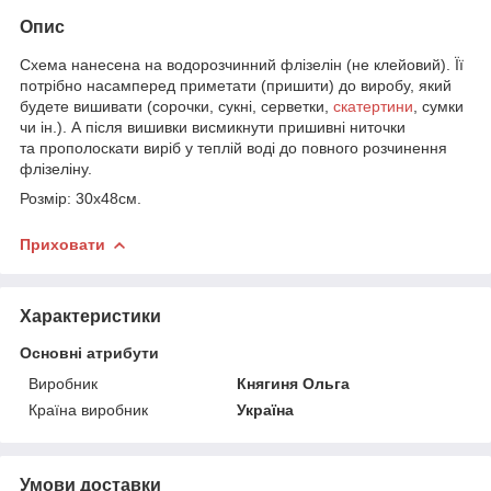
Опис
Схема нанесена на водорозчинний флізелін (не клейовий). Її
потрібно насамперед приметати (пришити) до виробу, який
будете вишивати (сорочки, сукні, серветки,
скатертини
, сумки
чи ін.). А після вишивки висмикнути пришивні ниточки
та прополоскати виріб у теплій воді до повного розчинення
флізеліну.
Розмір: 30х48см.
Приховати
Характеристики
Основні атрибути
Виробник
Княгиня Ольга
Країна виробник
Україна
Умови доставки