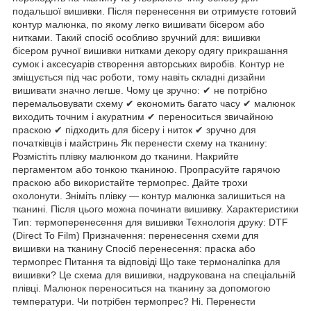
подальшої вишивки. Після перенесення ви отримуєте готовий
контур малюнка, по якому легко вишивати бісером або
нитками. Такий спосіб особливо зручний для: вишивки
бісером ручної вишивки нитками декору одягу прикрашання
сумок і аксесуарів створення авторських виробів. Контур не
зміщується під час роботи, тому навіть складні дизайни
вишивати значно легше. Чому це зручно: ✔ не потрібно
перемальовувати схему ✔ економить багато часу ✔ малюнок
виходить точним і акуратним ✔ переноситься звичайною
праскою ✔ підходить для бісеру і ниток ✔ зручно для
початківців і майстринь Як перенести схему на тканину:
Розмістіть плівку малюнком до тканини. Накрийте
пергаментом або тонкою тканиною. Пропрасуйте гарячою
праскою або використайте термопрес. Дайте трохи
охолонути. Зніміть плівку — контур малюнка залишиться на
тканині. Після цього можна починати вишивку. Характеристики
Тип: термоперенесення для вишивки Технологія друку: DTF
(Direct To Film) Призначення: перенесення схеми для
вишивки на тканину Спосіб перенесення: праска або
термопрес Питання та відповіді Що таке термоналіпка для
вишивки? Це схема для вишивки, надрукована на спеціальній
плівці. Малюнок переноситься на тканину за допомогою
температури. Чи потрібен термопрес? Ні. Перенести