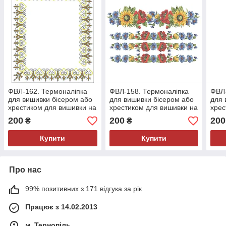
ФВЛ-162. Термоналіпка
ФВЛ-158. Термоналіпка
ФВЛ-
для вишивки бісером або
для вишивки бісером або
для 
хрестиком для вишивки на
хрестиком для вишивки на
хрес
футболках, сумках,
футболках, сумках,
футб
200
200
200
₴
₴
джинсах
джинсах
джи
Купити
Купити
Про нас
99% позитивних з 171 відгука за рік
Працює з 14.02.2013
м. Тернопіль