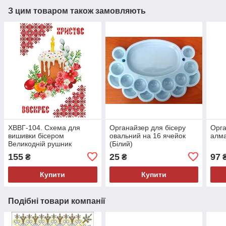
З цим товаром також замовляють
ХВВГ-104. Схема для
Органайзер для бісеру
Орга
вишивки бісером
овальний на 16 ячейок
алма
Великодній рушник
(Білий)
155
25
97
₴
₴
Купити
Купити
Подібні товари компанії