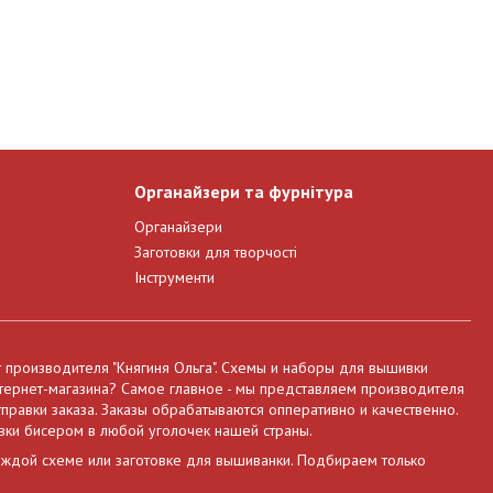
Органайзери та фурнітура
Органайзери
Заготовки для творчості
Інструменти
т производителя "Княгиня Ольга". Схемы и наборы для вышивки
нтернет-магазина? Самое главное - мы представляем производителя
правки заказа. Заказы обрабатываются опперативно и качественно.
вки бисером в любой уголочек нашей страны.
аждой схеме или заготовке для вышиванки. Подбираем только