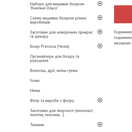
Набори для вишивки бісером
"Княгиня Ольга"
Схеми вишивки бісером різних
виробників
Годиннико
Заготовки для новорічних прикрас
та декору
годиннико
механізм
Бісер Preciosa (Чехія)
Органайзери для бісеру та
рукоділля
Волосінь, дріт, нитка-гумка
Голки
Нитки
Фетр та вироби з фетру
Заготовки для творчості (пінопласт,
пластик, текстиль...)
Тканини