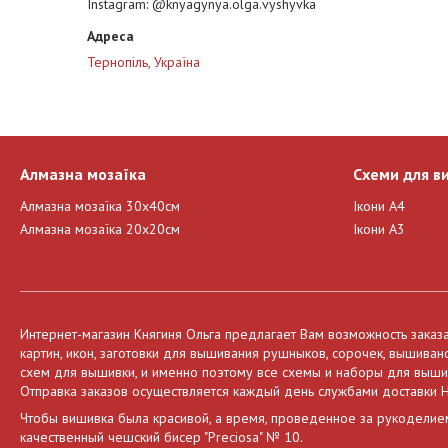
Instagram
@knyagynya.olga.vyshyvka
Тернопіль, Україна
Алмазна мозаїка
Схеми для в
Алмазна мозаїка 30х40см
Ікони А4
Алмазна мозаїка 20х20см
Ікони А3
Интернет-магазин Княгиня Ольга предлагает Вам возможность заказ
картин, икон, заготовки для вышивания рушныков, сорочек, вышива
схем для вышивки, и именно поэтому все схемы и наборы для вышива
Отправка заказов осуществляется каждый день службами доставки Н
Чтобы вишивка была красивой, а время, проведенное за рукоделие
качественный чешский бисер "Preciosa" № 10.