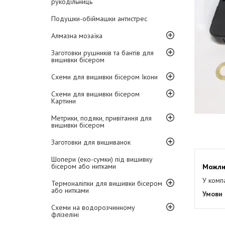
рукодільниць
Подушки-обіймашки антистрес
Алмазна мозаїка
Заготовки рушників та бантів для
вишивки бісером
Схеми для вишивки бісером Ікони
Схеми для вишивки бісером
Картини
Метрики, подяки, привітання для
вишивки бісером
Заготовки для вишиванок
Шопери (еко-сумки) під вишивку
бісером або нитками
У комп
Термоналіпки для вишивки бісером
або нитками
Схеми на водорозчинному
флізеліні