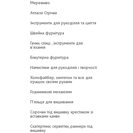
Мереживо
Атласні Стрічки
Інструменти для рукоділля та шиття
Швейна фурнітура
Гачки, спиці , інструменти для
в'язання
Біжутерна фурнітура
Намистини для рукоділля і творчості
Холофайбер, синтепон та все для
іграшок своїми руками
Годинникові механізми
П'яльця для вишивання
Сорочки під вишивку хрестиком зі
вставками канви
Скатертини, серветки, раннери під
вишивку