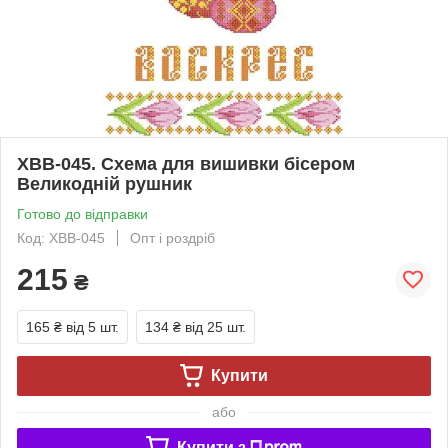
ХВВ-045. Схема для вишивки бісером
Великодній рушник
Готово до відправки
Код: ХВВ-045
Опт і роздріб
215
₴
165 ₴
від 5 шт.
134 ₴
від 25 шт.
Купити
або
Купити з